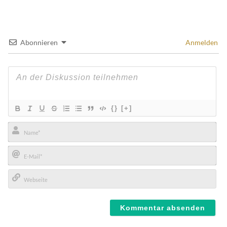
Abonnieren
Anmelden
{}
[+]
Name*
E-
Mail*
Webseite