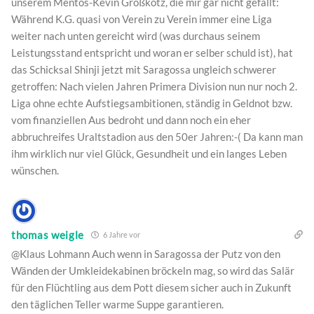
unserem Mentos-Kevin Großkotz, die mir gar nicht gefällt:
Während K.G. quasi von Verein zu Verein immer eine Liga
weiter nach unten gereicht wird (was durchaus seinem
Leistungsstand entspricht und woran er selber schuld ist), hat
das Schicksal Shinji jetzt mit Saragossa ungleich schwerer
getroffen: Nach vielen Jahren Primera Division nun nur noch 2.
Liga ohne echte Aufstiegsambitionen, ständig in Geldnot bzw.
vom finanziellen Aus bedroht und dann noch ein eher
abbruchreifes Uraltstadion aus den 50er Jahren:-( Da kann man
ihm wirklich nur viel Glück, Gesundheit und ein langes Leben
wünschen.
thomas weigle
6 Jahre vor
@Klaus Lohmann Auch wenn in Saragossa der Putz von den
Wänden der Umkleidekabinen bröckeln mag, so wird das Salär
für den Flüchtling aus dem Pott diesem sicher auch in Zukunft
den täglichen Teller warme Suppe garantieren.