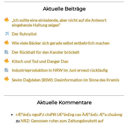
Aktuelle Beiträge
„Ich sollte eine einladende, aber nicht auf die Antwort
eingehende Haltung zeigen“
Der Ruhrpilot
Wie viele Bäcker sich gerade selbst entbehrlich machen
Der Rückhalt für den Kanzler bröckelt
Kitsch und Tod und Danger Dan
Industrieproduktion in NRW im Juni erneut rückläufig
Sevim Dağdelen (BSW): Desinformation im Sinne des Kremls
Aktuelle Kommentare
rÆ°á»£u ngoáº¡i cháº¥t lÆ°á»£ng cao ÄÆ°á»£c Æ°a chuá»ng
zu
NRZ: Genossen rufen zum Zeitungsboykott auf