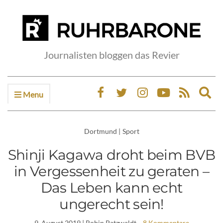
Journalisten bloggen das Revier
Menu
Ex
sea
fo
Dortmund
|
Sport
Shinji Kagawa droht beim BVB
in Vergessenheit zu geraten –
Das Leben kann echt
ungerecht sein!
9. August 2019
| Robin Patzwaldt
8 Kommentare