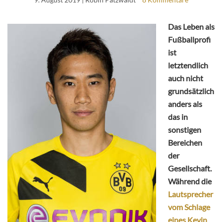
Das Leben als
Fußballprofi
ist
letztendlich
auch nicht
grundsätzlich
anders als
das in
sonstigen
Bereichen
der
Gesellschaft.
Während die
Lautsprecher
vom Schlage
eines Kevin