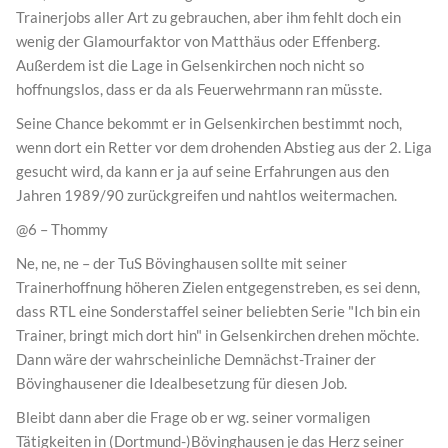
Trainerjobs aller Art zu gebrauchen, aber ihm fehlt doch ein
wenig der Glamourfaktor von Matthäus oder Effenberg.
Außerdem ist die Lage in Gelsenkirchen noch nicht so
hoffnungslos, dass er da als Feuerwehrmann ran müsste.
Seine Chance bekommt er in Gelsenkirchen bestimmt noch,
wenn dort ein Retter vor dem drohenden Abstieg aus der 2. Liga
gesucht wird, da kann er ja auf seine Erfahrungen aus den
Jahren 1989/90 zurückgreifen und nahtlos weitermachen.
@6 – Thommy
Ne, ne, ne – der TuS Bövinghausen sollte mit seiner
Trainerhoffnung höheren Zielen entgegenstreben, es sei denn,
dass RTL eine Sonderstaffel seiner beliebten Serie "Ich bin ein
Trainer, bringt mich dort hin" in Gelsenkirchen drehen möchte.
Dann wäre der wahrscheinliche Demnächst-Trainer der
Bövinghausener die Idealbesetzung für diesen Job.
Bleibt dann aber die Frage ob er wg. seiner vormaligen
Tätigkeiten in (Dortmund-)Bövinghausen je das Herz seiner