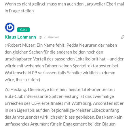
Wenn es nicht gelingt, muss man auch den Langweiler Eberl mal
in Frage stellen.
Gast
Klaus Lohmann
7 Jahre vor
@Robert Müser: Ein Name fehlt: Pedda Neururer, der neben
den gleichen Sachen für die anderen beiden noch den
unschlagbaren Vorteil des passenden Lokalkolorit hat – und der
würde mit wehenden Fahnen seinen Sportdirektorposten bei
Wattenscheid 09 verlassen, falls Schalke wirklich so dumm
wäre, ihn zu rufen:)
Zu Hecking: Die einzige für einen meistertitel-orientierten
BuLi-Club interessante Spitzenleistung ist das zweimalige
Erreichen des CL-Viertelfinales mit Wolfsburg. Ansonsten ist er
in den Ligen (bis auf den Regionalliga-Meister Lübeck anfang
des Jahrtausends) wirklich sehr blass geblieben. Das kann kein
umfassendes Argument für ein Engagement bei den Blauen