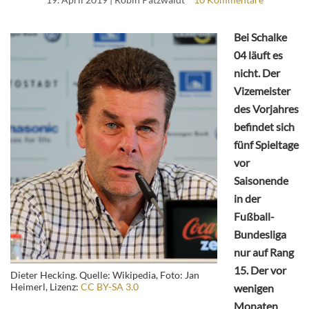
Bei Schalke
04 läuft es
nicht. Der
Vizemeister
des Vorjahres
befindet sich
fünf Spieltage
vor
Saisonende
in der
Fußball-
Bundesliga
nur auf Rang
15. Der vor
Dieter Hecking. Quelle: Wikipedia, Foto: Jan
Heimerl, Lizenz:
CC BY-SA 3.0
wenigen
Monaten