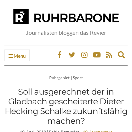
Journalisten bloggen das Revier
Menu
Ex
sea
fo
Ruhrgebiet
|
Sport
Soll ausgerechnet der in
Gladbach gescheiterte Dieter
Hecking Schalke zukunftsfähig
machen?
19. April 2019
| Robin Patzwaldt
10 Kommentare