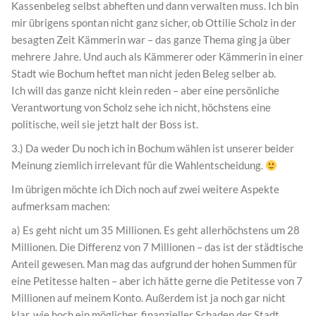
Kassenbeleg selbst abheften und dann verwalten muss. Ich bin
mir übrigens spontan nicht ganz sicher, ob Ottilie Scholz in der
besagten Zeit Kämmerin war – das ganze Thema ging ja über
mehrere Jahre. Und auch als Kämmerer oder Kämmerin in einer
Stadt wie Bochum heftet man nicht jeden Beleg selber ab.
Ich will das ganze nicht klein reden – aber eine persönliche
Verantwortung von Scholz sehe ich nicht, höchstens eine
politische, weil sie jetzt halt der Boss ist.
3.) Da weder Du noch ich in Bochum wählen ist unserer beider
Meinung ziemlich irrelevant für die Wahlentscheidung.
Im übrigen möchte ich Dich noch auf zwei weitere Aspekte
aufmerksam machen:
a) Es geht nicht um 35 Millionen. Es geht allerhöchstens um 28
Millionen. Die Differenz von 7 Millionen – das ist der städtische
Anteil gewesen. Man mag das aufgrund der hohen Summen für
eine Petitesse halten – aber ich hätte gerne die Petitesse von 7
Millionen auf meinem Konto. Außerdem ist ja noch gar nicht
klar, wie hoch ein möglicher, finanzieller Schaden der Stadt