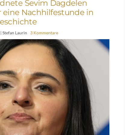
rdnete Sevim Dagdelen
er eine Nachhilfestunde in
eschichte
| Stefan Laurin
3 Kommentare