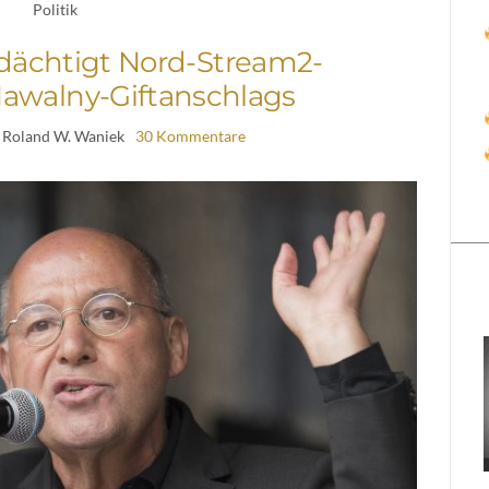
Politik
rdächtigt Nord-Stream2-
awalny-Giftanschlags
 Roland W. Waniek
30 Kommentare