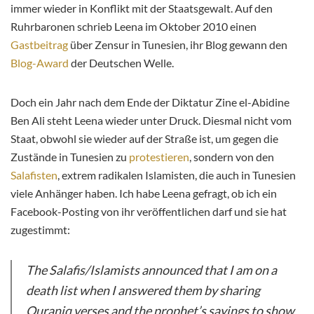
immer wieder in Konflikt mit der Staatsgewalt. Auf den
Ruhrbaronen schrieb Leena im Oktober 2010 einen
Gastbeitrag
über Zensur in Tunesien, ihr Blog gewann den
Blog-Award
der Deutschen Welle.
Doch ein Jahr nach dem Ende der Diktatur Zine el-Abidine
Ben Ali steht Leena wieder unter Druck. Diesmal nicht vom
Staat, obwohl sie wieder auf der Straße ist, um gegen die
Zustände in Tunesien zu
protestieren
, sondern von den
Salafisten
, extrem radikalen Islamisten, die auch in Tunesien
viele Anhänger haben. Ich habe Leena gefragt, ob ich ein
Facebook-Posting von ihr veröffentlichen darf und sie hat
zugestimmt:
The Salafis/Islamists announced that I am on a
death list when I answered them by sharing
Quraniq verses and the prophet’s sayings to show