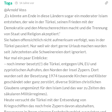
Toga
14 Jahre vor
@Arnold Voss
„Es könnte am Ende in diese Ländern sogar ein moderater Islam
entstehen, der wie in der Türkei, seinen Frieden mit der
Demokratie und den Menschenrechten macht und die Trennung
von Staat und Religion akzeptiert.“
Sie haben offensichtlich nicht aufmerksam verfolgt, was in der
Türkei passiert. Nur weil wir dort gerne Urlaub machen wurden
seit Jahrzehnten alle Schweinereien dort ignoriert.
Nur mal ein paar Einblicke:
– noch immer besetzt(!) die Türkei, entgegen UN, EU und
zypriotischen Aufrufen, den Norden der Insel Zypern. Dort
wurden seit der Besetzung 1974 tausende Kirchen und Klöster
geschändet oder ganz zerstört, diverse Stätten christlichen
Glaubens umgemünzt für den Islam (und das war zu Zeiten des
säkularen Militärregimes).
Heute versucht die Türkei mit der Entsendung von
Kriegsschiffen das noch freie Zypern davon abzuhalten,
Ressourcen in ihrem eigenen Seehoheitsgebiet auszuloten und