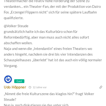
Theatermacher die relativ hohe Förderung der Szene zu
verdanken… ein Theater-Fan, der mit der Produktion von Dairo
Fos „Erzengel Flippern nicht“ sich für seine spätere Laufbahn
qualifizierte.
@Volker Steude
grundsätzlich halte ich das Kulturbüro schon für
Reformbedürftig, aber man muss auch nicht alles sofort
abschaffen wollen.
Naja und wenn die „Intendantin“ eines freien Theaters wo
anders hingeht, nachdem sie drei bis vier Intendanzen des
Schauspielhauses „überlebt“ hat ist das auch ein völlig normaler
Vorgang.
Gast
Udo Höppner
12 Jahre vor
„Nimmt die freie Kulturszene das klaglos hin?“ fragt Volker
Steude?
Nun ja, noch diskutieren sie das unter sich,