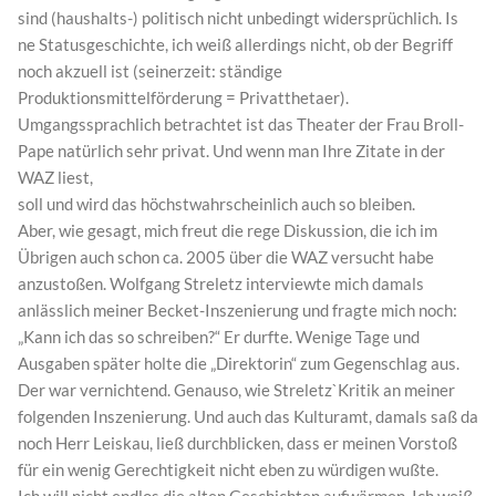
sind (haushalts-) politisch nicht unbedingt widersprüchlich. Is
ne Statusgeschichte, ich weiß allerdings nicht, ob der Begriff
noch akzuell ist (seinerzeit: ständige
Produktionsmittelförderung = Privatthetaer).
Umgangssprachlich betrachtet ist das Theater der Frau Broll-
Pape natürlich sehr privat. Und wenn man Ihre Zitate in der
WAZ liest,
soll und wird das höchstwahrscheinlich auch so bleiben.
Aber, wie gesagt, mich freut die rege Diskussion, die ich im
Übrigen auch schon ca. 2005 über die WAZ versucht habe
anzustoßen. Wolfgang Streletz interviewte mich damals
anlässlich meiner Becket-Inszenierung und fragte mich noch:
„Kann ich das so schreiben?“ Er durfte. Wenige Tage und
Ausgaben später holte die „Direktorin“ zum Gegenschlag aus.
Der war vernichtend. Genauso, wie Streletz`Kritik an meiner
folgenden Inszenierung. Und auch das Kulturamt, damals saß da
noch Herr Leiskau, ließ durchblicken, dass er meinen Vorstoß
für ein wenig Gerechtigkeit nicht eben zu würdigen wußte.
Ich will nicht endlos die alten Geschichten aufwärmen. Ich weiß