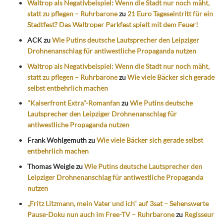
Waltrop als Negativbeispiel: Wenn die Stadt nur noch mäht,
statt zu pflegen – Ruhrbarone
zu
21 Euro Tageseintritt für ein
Stadtfest? Das Waltroper Parkfest spielt mit dem Feuer!
ACK
zu
Wie Putins deutsche Lautsprecher den Leipziger
Drohnenanschlag für antiwestliche Propaganda nutzen
Waltrop als Negativbeispiel: Wenn die Stadt nur noch mäht,
statt zu pflegen – Ruhrbarone
zu
Wie viele Bäcker sich gerade
selbst entbehrlich machen
"Kaiserfront Extra"-Romanfan
zu
Wie Putins deutsche
Lautsprecher den Leipziger Drohnenanschlag für
antiwestliche Propaganda nutzen
Frank Wohlgemuth
zu
Wie viele Bäcker sich gerade selbst
entbehrlich machen
Thomas Weigle
zu
Wie Putins deutsche Lautsprecher den
Leipziger Drohnenanschlag für antiwestliche Propaganda
nutzen
„Fritz Litzmann, mein Vater und ich“ auf 3sat – Sehenswerte
Pause-Doku nun auch im Free-TV – Ruhrbarone
zu
Regisseur