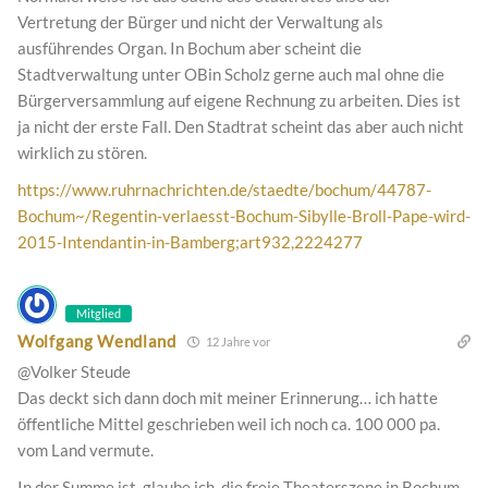
Vertretung der Bürger und nicht der Verwaltung als
ausführendes Organ. In Bochum aber scheint die
Stadtverwaltung unter OBin Scholz gerne auch mal ohne die
Bürgerversammlung auf eigene Rechnung zu arbeiten. Dies ist
ja nicht der erste Fall. Den Stadtrat scheint das aber auch nicht
wirklich zu stören.
https://www.ruhrnachrichten.de/staedte/bochum/44787-
Bochum~/Regentin-verlaesst-Bochum-Sibylle-Broll-Pape-wird-
2015-Intendantin-in-Bamberg;art932,2224277
Mitglied
Wolfgang Wendland
12 Jahre vor
@Volker Steude
Das deckt sich dann doch mit meiner Erinnerung… ich hatte
öffentliche Mittel geschrieben weil ich noch ca. 100 000 pa.
vom Land vermute.
In der Summe ist, glaube ich, die freie Theaterszene in Bochum