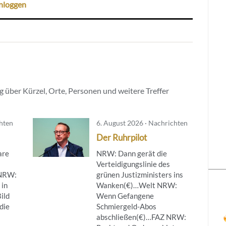
nloggen
 über Kürzel, Orte, Personen und weitere Treffer
chten
6. August 2026 · Nachrichten
Der Ruhrpilot
are
NRW: Dann gerät die
Verteidigungslinie des
NRW:
grünen Justizministers ins
 in
Wanken(€)…Welt NRW:
ild
Wenn Gefangene
die
Schmiergeld-Abos
abschließen(€)…FAZ NRW: