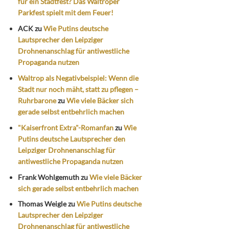
für ein Stadtfest? Das Waltroper
Parkfest spielt mit dem Feuer!
ACK
zu
Wie Putins deutsche
Lautsprecher den Leipziger
Drohnenanschlag für antiwestliche
Propaganda nutzen
Waltrop als Negativbeispiel: Wenn die
Stadt nur noch mäht, statt zu pflegen –
Ruhrbarone
zu
Wie viele Bäcker sich
gerade selbst entbehrlich machen
"Kaiserfront Extra"-Romanfan
zu
Wie
Putins deutsche Lautsprecher den
Leipziger Drohnenanschlag für
antiwestliche Propaganda nutzen
Frank Wohlgemuth
zu
Wie viele Bäcker
sich gerade selbst entbehrlich machen
Thomas Weigle
zu
Wie Putins deutsche
Lautsprecher den Leipziger
Drohnenanschlag für antiwestliche