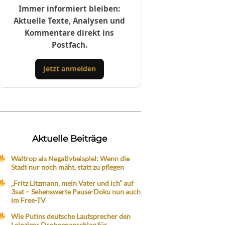
Immer informiert bleiben:
Aktuelle Texte, Analysen und
Kommentare direkt ins
Postfach.
Jetzt anmelden
Aktuelle Beiträge
Waltrop als Negativbeispiel: Wenn die
Stadt nur noch mäht, statt zu pflegen
„Fritz Litzmann, mein Vater und ich“ auf
3sat – Sehenswerte Pause-Doku nun auch
im Free-TV
Wie Putins deutsche Lautsprecher den
Leipziger Drohnenanschlag für