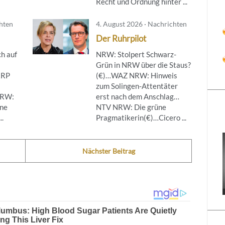
Recht und Ordnung hinter ...
chten
4. August 2026 · Nachrichten
Der Ruhrpilot
h auf
NRW: Stolpert Schwarz-
Grün in NRW über die Staus?
…RP
(€)…WAZ NRW: Hinweis
zum Solingen-Attentäter
NRW:
erst nach dem Anschlag…
ine
NTV NRW: Die grüne
..
Pragmatikerin(€)…Cicero ...
Nächster Beitrag