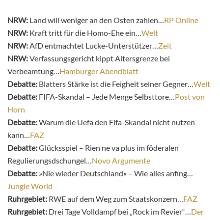
NRW:
Land will weniger an den Osten zahlen…
RP Online
NRW:
Kraft tritt für die Homo-Ehe ein…
Welt
NRW:
AfD entmachtet Lucke-Unterstützer…
Zeit
NRW:
Verfassungsgericht kippt Altersgrenze bei
Verbeamtung…
Hamburger Abendblatt
Debatte:
Blatters Stärke ist die Feigheit seiner Gegner…
Welt
Debatte:
FIFA-Skandal – Jede Menge Selbsttore…
Post von
Horn
Debatte:
Warum die Uefa den Fifa-Skandal nicht nutzen
kann…
FAZ
Debatte:
Glücksspiel – Rien ne va plus im föderalen
Regulierungsdschungel…
Novo Argumente
Debatte:
»Nie wieder Deutschland« – Wie alles anfing…
Jungle World
Ruhrgebiet:
RWE auf dem Weg zum Staatskonzern…
FAZ
Ruhrgebiet:
Drei Tage Volldampf bei „Rock im Revier“…
Der