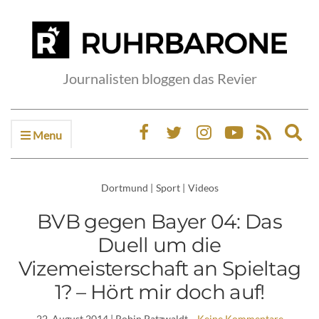
Journalisten bloggen das Revier
Menu
Ex
sea
fo
Dortmund
|
Sport
|
Videos
BVB gegen Bayer 04: Das
Duell um die
Vizemeisterschaft an Spieltag
1? – Hört mir doch auf!
22. August 2014
| Robin Patzwaldt
Keine Kommentare