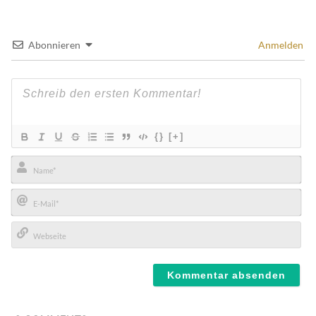
Abonnieren
Anmelden
{}
[+]
Name*
E-
Mail*
Webseite