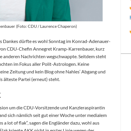
nbauer (Foto: CDU / Laurence Chaperon)
es Dankes dürfte es wohl Sonntag im Konrad-Adenauer-
 von CDU-Chefin Annegret Kramp-Karrenbauer, kurz
lle anderen Nachrichten wegschwappte. Seitdem steht
chten im Fokus aller
Polit-Astrologen. Keine
keine Zeitung und kein Blog ohne Nahles‘ Abgang und
älteste Partei (erneut) steht.
K
ssion um die CDU-Vorsitzende und Kanzleraspirantin
nd sich nämlich seit gut einer Woche unter medialem
 a lot of flak“, sagen die Engländer dazu, wohl aus
Flak kriegte AKK nicht in erster Linie wegen des