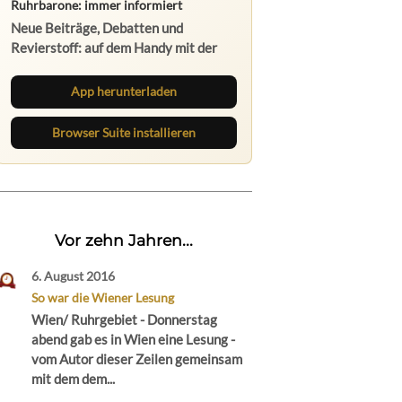
Ruhrbarone: immer informiert
Neue Beiträge, Debatten und
Revierstoff: auf dem Handy mit der
App, am Rechner mit der Browser
Suite.
App herunterladen
Browser Suite installieren
Vor zehn Jahren...
6. August 2016
So war die Wiener Lesung
Wien/ Ruhrgebiet - Donnerstag
abend gab es in Wien eine Lesung -
vom Autor dieser Zeilen gemeinsam
mit dem dem...