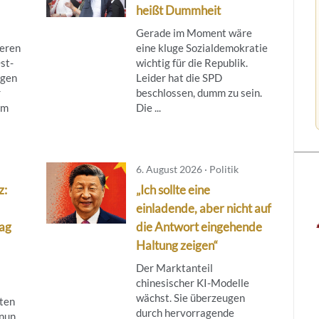
heißt Dummheit
Gerade im Moment wäre
ieren
eine kluge Sozialdemokratie
st-
wichtig für die Republik.
egen
Leider hat die SPD
r
beschlossen, dumm zu sein.
om
Die ...
6. August 2026 · Politik
z:
„Ich sollte eine
einladende, aber nicht auf
lag
die Antwort eingehende
Haltung zeigen“
Der Marktanteil
chinesischer KI-Modelle
wächst. Sie überzeugen
ten
durch hervorragende
 nun