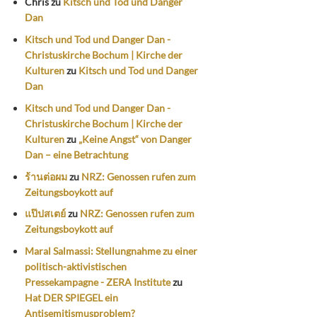
Chris
zu
Kitsch und Tod und Danger
Dan
Kitsch und Tod und Danger Dan -
Christuskirche Bochum | Kirche der
Kulturen
zu
Kitsch und Tod und Danger
Dan
Kitsch und Tod und Danger Dan -
Christuskirche Bochum | Kirche der
Kulturen
zu
„Keine Angst“ von Danger
Dan – eine Betrachtung
ร้านต่อผม
zu
NRZ: Genossen rufen zum
Zeitungsboykott auf
แป๊ปสเตย์
zu
NRZ: Genossen rufen zum
Zeitungsboykott auf
Maral Salmassi: Stellungnahme zu einer
politisch-aktivistischen
Pressekampagne - ZERA Institute
zu
Hat DER SPIEGEL ein
Antisemitismusproblem?