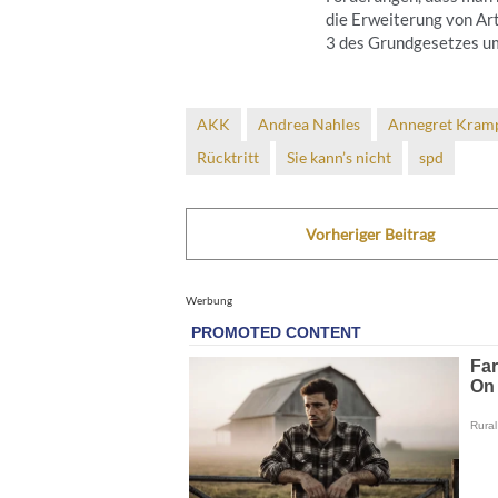
die Erweiterung von Art
3 des Grundgesetzes um 
AKK
Andrea Nahles
Annegret Kram
Rücktritt
Sie kann’s nicht
spd
Vorheriger Beitrag
Werbung