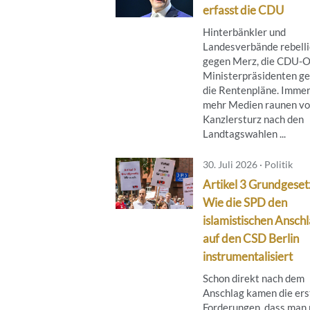
erfasst die CDU
Hinterbänkler und
Landesverbände rebell
gegen Merz, die CDU-O
Ministerpräsidenten g
die Rentenpläne. Imme
mehr Medien raunen v
Kanzlersturz nach den
Landtagswahlen ...
30. Juli 2026 · Politik
Artikel 3 Grundgeset
Wie die SPD den
islamistischen Ansch
auf den CSD Berlin
instrumentalisiert
Schon direkt nach dem
Anschlag kamen die ers
Forderungen, dass man