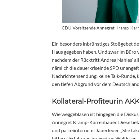
CDU-Vorsitzende Annegret Kramp-Karre
Ein besonders inbrünstiges Stoßgebet d
Haus gegeben haben. Und zwar im Büro
nachdem der Rücktritt Andrea Nahles‘ a
nämlich die dauerkriselnde SPD unangefo
Nachrichtensendung, keine Talk-Runde, 
den tiefen Abgrund vor dem Deutschlands 
Kollateral-Profiteurin AK
Wie weggeblasen ist hingegen die Disku
Annegret Kramp-Karrenbauer. Diese befa
und parteiinternem Dauerfeuer. „She takes
bitterer Erfahrung im zweiten Weltkrieg. 