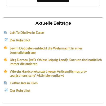
Aktuelle Beiträge
Left To Die live in Essen
Der Ruhrpilot
Sevim Dağdelen entdeckt die Wehrmacht in einer
Journalistenfrage
Jörg Dornau (AfD-Oblast Leipzig-Land): Korrupt sind natürlich
immer die anderen
Wie ein Hardcorekonzert gegen Antisemitismus pro-
„palästinensische“ Aktivisten entlarvt
Coffins live in Köln
Der Ruhrpilot