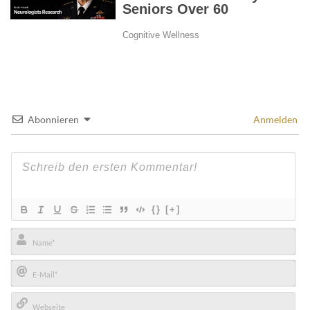
Abonnieren
Anmelden
{}
[+]
Name*
E-
Mail*