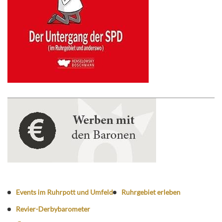
Events im Ruhrpott und Umfeld
Ruhrgebiet erleben
Revier-Derbybarometer