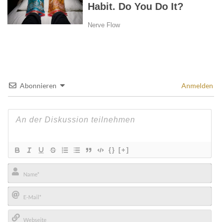
Abonnieren
Anmelden
{}
[+]
Name*
E-
Mail*