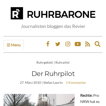
Journalisten bloggen das Revier
Menu
Ex
sea
fo
Ruhrgebiet
|
Ruhrpilot
Der Ruhrpilot
27. März 2010
| Stefan Laurin
1 Kommentar
Rechte:
Pro
NRW hat es