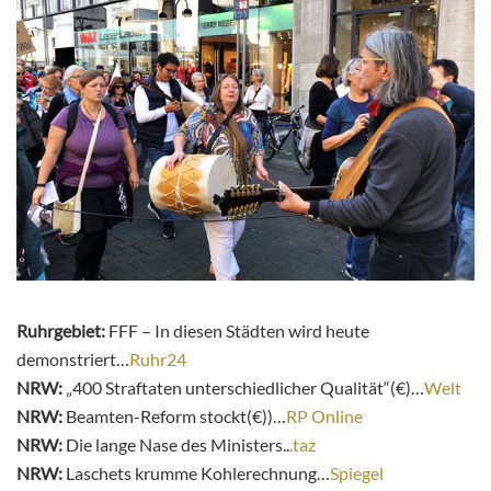
Ruhrgebiet:
FFF – In diesen Städten wird heute
demonstriert…
Ruhr24
NRW:
„400 Straftaten unterschiedlicher Qualität“(€)…
Welt
NRW:
Beamten-Reform stockt(€))…
RP Online
NRW:
Die lange Nase des Ministers..
.taz
NRW:
Laschets krumme Kohlerechnung…
Spiegel