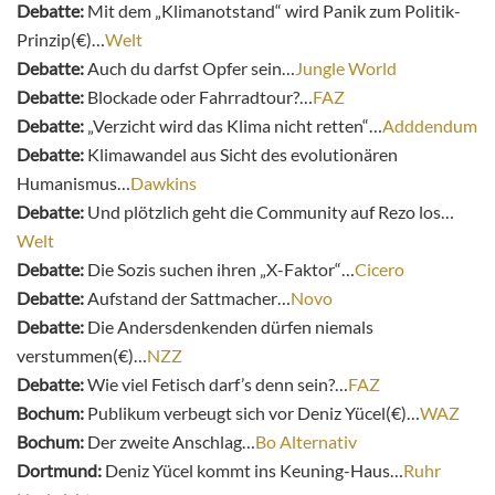
Debatte:
Mit dem „Klimanotstand“ wird Panik zum Politik-
Prinzip(€)…
Welt
Debatte:
Auch du darfst Opfer sein…
Jungle World
Debatte:
Blockade oder Fahrradtour?…
FAZ
Debatte:
„Verzicht wird das Klima nicht retten“…
Adddendum
Debatte:
Klimawandel aus Sicht des evolutionären
Humanismus…
Dawkins
Debatte:
Und plötzlich geht die Community auf Rezo los…
Welt
Debatte:
Die Sozis suchen ihren „X-Faktor“…
Cicero
Debatte:
Aufstand der Sattmacher…
Novo
Debatte:
Die Andersdenkenden dürfen niemals
verstummen(€)…
NZZ
Debatte:
Wie viel Fetisch darf’s denn sein?…
FAZ
Bochum:
Publikum verbeugt sich vor Deniz Yücel(€)…
WAZ
Bochum:
Der zweite Anschlag…
Bo Alternativ
Dortmund:
Deniz Yücel kommt ins Keuning-Haus…
Ruhr