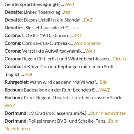
Gendersprachbewegung(€)…
Welt
Debatte:
Linker Rosenkrieg…
taz
Debatte:
Dieses Urteil ist ein Skandal…
FAZ
Debatte:
„Sie sieht aus wie ich!“…
taz
Corona:
COVID-19-Dashboard…
RKI
Corona:
Coronavirus-Outbreak…
Worldometer
Corona:
Verstärkte Aufwärtsdynamik…
Welt
Corona:
Regeln für Herbst und Winter beschlossen…
Cicero
Corona:
In Kürze Corona-Impfungen mit neuem Stoff
möglich…
Zeit
Ruhrgebiet:
Wann wird das denn Ma(r)l was?…
Bild
Bochum:
Badesaison an der Ruhr beendet(€)…
WAZ
Bochum:
Prinz-Regent-Theater startet mit ernstem Stück…
WAZ
Dortmund:
19 Grad im Klassenraum?(€)…
Ruhr Nachrichten
Dortmund:
Polizei trennt BVB- und Schalke-Fans…
Ruhr
Nachrichten