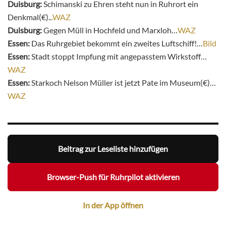
Duisburg:
Schimanski zu Ehren steht nun in Ruhrort ein
Denkmal(€)..
.WAZ
Duisburg:
Gegen Müll in Hochfeld und Marxloh…
WAZ
Essen:
Das Ruhrgebiet bekommt ein zweites Luftschiff!…
Bild
Essen:
Stadt stoppt Impfung mit angepasstem Wirkstoff…
WAZ
Essen:
Starkoch Nelson Müller ist jetzt Pate im Museum(€)…
WAZ
Beitrag zur Leseliste hinzufügen
Browser-Push für Ruhrpilot aktivieren
In der App öffnen