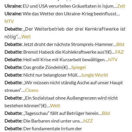
Ukraine:
EU und USA verurteilen Gräueltaten in Isjum…
Zeit
Ukraine:
Wie das Wetter den Ukraine-Krieg beeinflusst…
NTV
Debatte:
„Der Weiterbetrieb der drei Kernkraftwerke ist
nötig“…
Welt
Debatte:
Jetzt droht der nächste Strompreis-Hammer…
Bild
Debatte:
Bremst Habeck die Kohlekraftwerke aus?(€)…
FAZ
Debatte:
Heil will Krise mit Kurzarbeit bewältigen…
NTV
Debatte:
Das große Zündeln(€)…
Spiegel
Debatte:
Nicht nur belangloser Müll…
Jungle World
Debatte:
„Wir müssen nicht ständig Asche auf unser Haupt
streuen“…
Cicero
Debatte:
„Ein Sozialstaat ohne Außengrenzen wird nicht
bestehen können“(€)…
Welt
Debatte:
„Tagesschau“ fällt auf Betrüger herein…
Bild
Debatte:
Die Barbaren sind unter uns…
NZZ
Debatte:
Der fundamentale Irrtum der