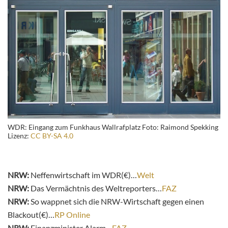
WDR: Eingang zum Funkhaus Wallrafplatz Foto: Raimond Spekking
Lizenz:
CC BY-SA 4.0
NRW:
Neffenwirtschaft im WDR(€)…
Welt
NRW:
Das Vermächtnis des Weltreporters…
FAZ
NRW:
So wappnet sich die NRW-Wirtschaft gegen einen
Blackout(€)…
RP Online
NRW:
Finanzminister Alarm…
FAZ