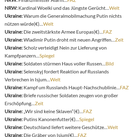
NRW:
Kardinal Woelki und das Jüngste Gerücht…
Welt
Ukraine:
Warum die Generalmobilmachung Putin nichts
nützen würde(€)…
Welt
Ukraine:
Die zweitstärkste Armee Europas(€)…
FAZ
Ukraine:
Wladimir Putin droht mit neuen Angriffen…
Zeit
Ukraine:
Scholz verteidigt Nein zur Lieferung von
Kampfpanzern…
Spiegel
Ukraine:
Soldaten stürmen Haus voller Russen…
Bild
Ukraine:
Selenskyj fordert Reaktion auf Russlands
Verbrechen in Isjum…
Welt
Ukraine:
Kampf um Russlands Haupt-Nachschublinie…
FAZ
Ukraine:
Briefe russischer Soldaten zeugen von großer
Erschöpfung…
Zeit
Ukraine:
„Wir sind keine Sklaven“(€)…
FAZ
Ukraine:
Putins Kanonenfutter(€)…
Spiegel
Ukraine:
Deutschland liefert weitere Geschütze…
Welt
Ukraine:
Die Gräber von Isjum(€)…
FAZ