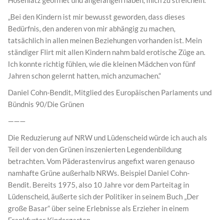
„Bei den Kindern ist mir bewusst geworden, dass dieses
Bedürfnis, den anderen von mir abhängig zu machen,
tatsächlich in allen meinen Beziehungen vorhanden ist. Mein
ständiger Flirt mit allen Kindern nahm bald erotische Züge an.
Ich konnte richtig fühlen, wie die kleinen Mädchen von fünf
Jahren schon gelernt hatten, mich anzumachen.“
Daniel Cohn-Bendit, Mitglied des Europäischen Parlaments und
Bündnis 90/Die Grünen
———
Die Reduzierung auf NRW und Lüdenscheid würde ich auch als
Teil der von den Grünen inszenierten Legendenbildung
betrachten. Vom Päderastenvirus angefixt waren genauso
namhafte Grüne außerhalb NRWs. Beispiel Daniel Cohn-
Bendit. Bereits 1975, also 10 Jahre vor dem Parteitag in
Lüdenscheid, äußerte sich der Politiker in seinem Buch „Der
große Basar“ über seine Erlebnisse als Erzieher in einem
Frankfurter Kindergarten…