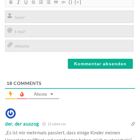
{}
[+]
Name*
E-
Mail*
Webseite
18
COMMENTS
Älteste
der, der auszog
13 Jahre vor
„Es ist mir mehrmals passiert, dass einige Kinder meinen
Hosenlatz geöffnet und angefangen haben, mich zu streicheln.“