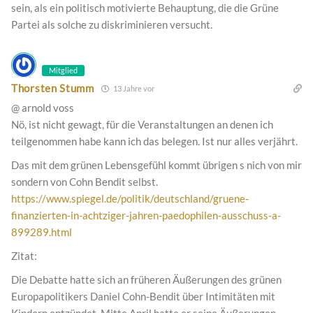
sein, als ein politisch motivierte Behauptung, die die Grüne
Partei als solche zu diskriminieren versucht.
Mitglied
Thorsten Stumm
13 Jahre vor
@ arnold voss
Nö, ist nicht gewagt, für die Veranstaltungen an denen ich
teilgenommen habe kann ich das belegen. Ist nur alles verjährt.
Das mit dem grünen Lebensgefühl kommt übrigen s nich von mir
sondern von Cohn Bendit selbst.
https://www.spiegel.de/politik/deutschland/gruene-
finanzierten-in-achtziger-jahren-paedophilen-ausschuss-a-
899289.html
Zitat:
Die Debatte hatte sich an früheren Äußerungen des grünen
Europapolitikers Daniel Cohn-Bendit über Intimitäten mit
Kindern entzündet. Mitte April hatte er seine Äußerungen