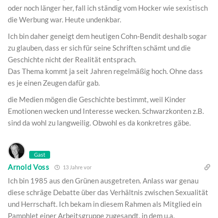
oder noch länger her, fall ich ständig vom Hocker wie sexistisch
die Werbung war. Heute undenkbar.
Ich bin daher geneigt dem heutigen Cohn-Bendit deshalb sogar
zu glauben, dass er sich für seine Schriften schämt und die
Geschichte nicht der Realität entsprach.
Das Thema kommt ja seit Jahren regelmäßig hoch. Ohne dass
es je einen Zeugen dafür gab.
die Medien mögen die Geschichte bestimmt, weil Kinder
Emotionen wecken und Interesse wecken. Schwarzkonten z.B.
sind da wohl zu langweilig. Obwohl es da konkretres gäbe.
Gast
Arnold Voss
13 Jahre vor
Ich bin 1985 aus den Grünen ausgetreten. Anlass war genau
diese schräge Debatte über das Verhältnis zwischen Sexualität
und Herrschaft. Ich bekam in diesem Rahmen als Mitglied ein
Pamphlet einer Arbeitsgruppe zugesandt, in dem u.a.