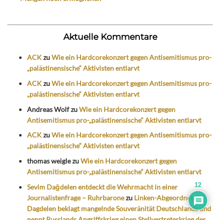
Aktuelle Kommentare
ACK
zu
Wie ein Hardcorekonzert gegen Antisemitismus pro-
„palästinensische“ Aktivisten entlarvt
ACK
zu
Wie ein Hardcorekonzert gegen Antisemitismus pro-
„palästinensische“ Aktivisten entlarvt
Andreas Wolf
zu
Wie ein Hardcorekonzert gegen
Antisemitismus pro-„palästinensische“ Aktivisten entlarvt
ACK
zu
Wie ein Hardcorekonzert gegen Antisemitismus pro-
„palästinensische“ Aktivisten entlarvt
thomas weigle
zu
Wie ein Hardcorekonzert gegen
Antisemitismus pro-„palästinensische“ Aktivisten entlarvt
12
Sevim Dağdelen entdeckt die Wehrmacht in einer
Journalistenfrage – Ruhrbarone
zu
Linken-Abgeordnete
Dagdelen beklagt mangelnde Souveränität Deutschlands und
nennt Russlands Angriffskrieg einen Stellvertreterkrieg des