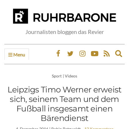
Journalisten bloggen das Revier
Menu
Ex
sea
fo
Sport
|
Videos
Leipzigs Timo Werner erweist
sich, seinem Team und dem
Fußball insgesamt einen
Bärendienst
4. Dezember 2016
| Robin Patzwaldt
12 Kommentare