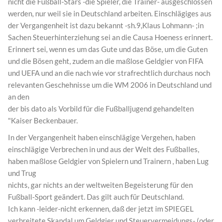
nicht die Fußball-Stars -die Spieler, die Trainer- ausgeschlossen
werden, nur weil sie in Deutschland arbeiten. Einschlägiges aus
der Vergangenheit ist dazu bekannt -sh.9,Klaus Lohmann- ;in
Sachen Steuerhinterziehung sei an die Causa Hoeness erinnert.
Erinnert sei, wenn es um das Gute und das Böse, um die Guten
und die Bösen geht, zudem an die maßlose Geldgier von FIFA
und UEFA und an die nach wie vor strafrechtlich durchaus noch
relevanten Geschehnisse um die WM 2006 in Deutschland und
an den
der bis dato als Vorbild für die Fußballjugend gehandelten
"Kaiser Beckenbauer.
In der Vergangenheit haben einschlägige Vergehen, haben
einschlägige Verbrechen in und aus der Welt des Fußballes,
haben maßlose Geldgier von Spielern und Trainern , haben Lug
und Trug
nichts, gar nichts an der weltweiten Begeisterung für den
Fußball-Sport geändert. Das gilt auch für Deutschland.
Ich kann -leider-nicht erkennen, daß der jetzt im SPIEGEL
verbreitete Skandal um Geldgier und Steuervermeidungs- (oder