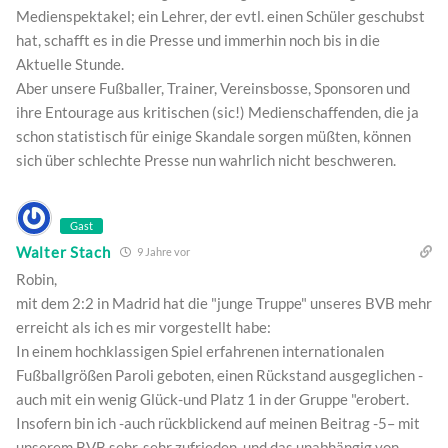
Medienspektakel; ein Lehrer, der evtl. einen Schüler geschubst
hat, schafft es in die Presse und immerhin noch bis in die
Aktuelle Stunde.
Aber unsere Fußballer, Trainer, Vereinsbosse, Sponsoren und
ihre Entourage aus kritischen (sic!) Medienschaffenden, die ja
schon statistisch für einige Skandale sorgen müßten, können
sich über schlechte Presse nun wahrlich nicht beschweren.
Gast
Walter Stach
9 Jahre vor
Robin,
mit dem 2:2 in Madrid hat die "junge Truppe" unseres BVB mehr
erreicht als ich es mir vorgestellt habe:
In einem hochklassigen Spiel erfahrenen internationalen
Fußballgrößen Paroli geboten, einen Rückstand ausgeglichen -
auch mit ein wenig Glück-und Platz 1 in der Gruppe "erobert.
Insofern bin ich -auch rückblickend auf meinen Beitrag -5– mit
unserem BVB sehr, sehr zufrieden, und das unabhängig von