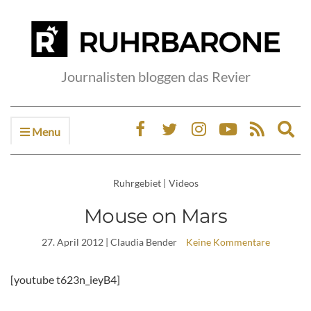
Journalisten bloggen das Revier
Menu
Ex
sea
fo
Ruhrgebiet
|
Videos
Mouse on Mars
27. April 2012
| Claudia Bender
Keine Kommentare
[youtube t623n_ieyB4]