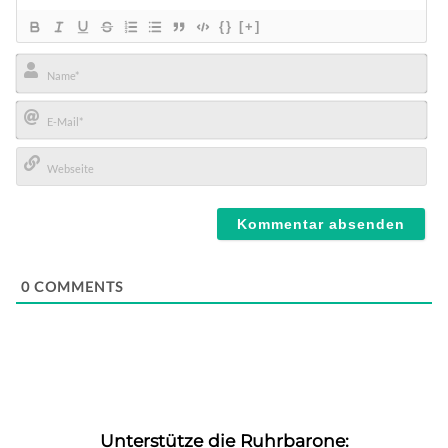
{}
[+]
Name*
E-
Mail*
Webseite
0
COMMENTS
Unterstütze die Ruhrbarone: