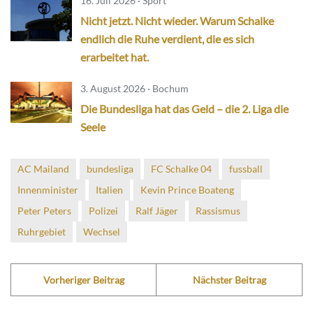
16. Juli 2026 · Sport
Nicht jetzt. Nicht wieder. Warum Schalke
endlich die Ruhe verdient, die es sich
erarbeitet hat.
3. August 2026 · Bochum
Die Bundesliga hat das Geld – die 2. Liga die
Seele
AC Mailand
bundesliga
FC Schalke 04
fussball
Innenminister
Italien
Kevin Prince Boateng
Peter Peters
Polizei
Ralf Jäger
Rassismus
Ruhrgebiet
Wechsel
Vorheriger Beitrag
Nächster Beitrag