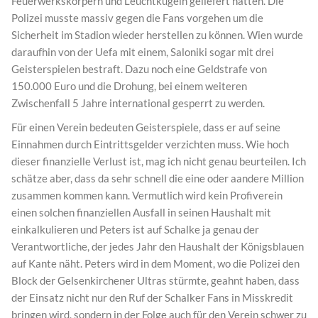
Feuerwerkskörpern und Leuchtkugeln geliefert hatten. Die
Polizei musste massiv gegen die Fans vorgehen um die
Sicherheit im Stadion wieder herstellen zu können. Wien wurde
daraufhin von der Uefa mit einem, Saloniki sogar mit drei
Geisterspielen bestraft. Dazu noch eine Geldstrafe von
150.000 Euro und die Drohung, bei einem weiteren
Zwischenfall 5 Jahre international gesperrt zu werden.
Für einen Verein bedeuten Geisterspiele, dass er auf seine
Einnahmen durch Eintrittsgelder verzichten muss. Wie hoch
dieser finanzielle Verlust ist, mag ich nicht genau beurteilen. Ich
schätze aber, dass da sehr schnell die eine oder aandere Million
zusammen kommen kann. Vermutlich wird kein Profiverein
einen solchen finanziellen Ausfall in seinen Haushalt mit
einkalkulieren und Peters ist auf Schalke ja genau der
Verantwortliche, der jedes Jahr den Haushalt der Königsblauen
auf Kante näht. Peters wird in dem Moment, wo die Polizei den
Block der Gelsenkirchener Ultras stürmte, geahnt haben, dass
der Einsatz nicht nur den Ruf der Schalker Fans in Misskredit
bringen wird, sondern in der Folge auch für den Verein schwer zu