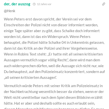
der, der auszog
12 Jahre vor
@Henk
Wenn Peters erst davon spricht, der Verein sei vor dem
Einschreiten der Polizei nicht von dieser informiert worden,
einige Tage später aber zu gibt, dass Schalke doch informiert
worden ist, dann ist das ein Widerspruch. Wenn Peters
behauptet, die Polizei hätte Schalke 04 in Unkenntnis gelassen,
dann ist das Kritik an der Polizei und ihrer Vorgehensweise.
Wenn in Robins Text steht: „Er hatte mit all seinen kritisierten
Aussagen vermutlich sogar völlig Recht.“, dann wird man dem
auch widersprechen dürfen, weil die Aussage sich nicht nur, wie
Du behauptest, auf den Polizeieinsatz konzentriert, sondern auf
„all seinen kritisierten Aussagen“.
Vermutlich würde Peters mit seiner Kritik am Polizeieinsatz in
der Nachbetrachtung wesentlich besser da stehen, wenn er der
Welt nicht unmittelbar nach dem Spiel diesen Blödsinn erzählt
hätte. Hat er aber und deshalb sollte es auch erlaubt sein,
diesem Menschen mit Misstrauen begegnen zu dürfen. Es muss