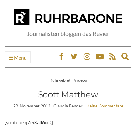
Journalisten bloggen das Revier
Menu
Ex
sea
fo
Ruhrgebiet
|
Videos
Scott Matthew
29. November 2012
| Claudia Bender
Keine Kommentare
[youtube qZeiXa46ix0]