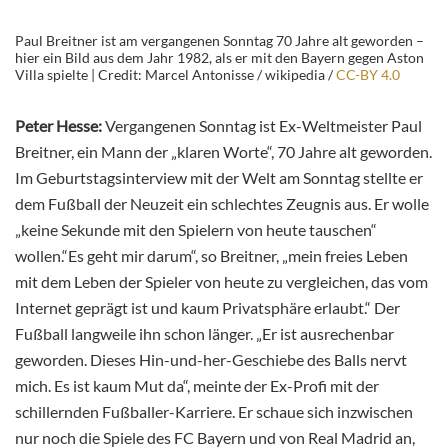
Paul Breitner ist am vergangenen Sonntag 70 Jahre alt geworden –
hier ein Bild aus dem Jahr 1982, als er mit den Bayern gegen Aston
Villa spielte | Credit: Marcel Antonisse / wikipedia /
CC-BY 4.0
Peter Hesse:
Vergangenen Sonntag ist Ex-Weltmeister Paul
Breitner, ein Mann der „klaren Worte“, 70 Jahre alt geworden.
Im Geburtstagsinterview mit der Welt am Sonntag stellte er
dem Fußball der Neuzeit ein schlechtes Zeugnis aus. Er wolle
„keine Sekunde mit den Spielern von heute tauschen“
wollen.“Es geht mir darum“, so Breitner, „mein freies Leben
mit dem Leben der Spieler von heute zu vergleichen, das vom
Internet geprägt ist und kaum Privatsphäre erlaubt.“ Der
Fußball langweile ihn schon länger. „Er ist ausrechenbar
geworden. Dieses Hin-und-her-Geschiebe des Balls nervt
mich. Es ist kaum Mut da“, meinte der Ex-Profi mit der
schillernden Fußballer-Karriere. Er schaue sich inzwischen
nur noch die Spiele des FC Bayern und von Real Madrid an,