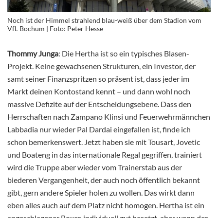
Noch ist der Himmel strahlend blau-weiß über dem Stadion vom
VfL Bochum | Foto: Peter Hesse
Thommy Junga
: Die Hertha ist so ein typisches Blasen-
Projekt. Keine gewachsenen Strukturen, ein Investor, der
samt seiner Finanzspritzen so präsent ist, dass jeder im
Markt deinen Kontostand kennt – und dann wohl noch
massive Defizite auf der Entscheidungsebene. Dass den
Herrschaften nach Zampano Klinsi und Feuerwehrmännchen
Labbadia nur wieder Pal Dardai eingefallen ist, finde ich
schon bemerkenswert. Jetzt haben sie mit Tousart, Jovetic
und Boateng in das internationale Regal gegriffen, trainiert
wird die Truppe aber wieder vom Trainerstab aus der
biederen Vergangenheit, der auch noch öffentlich bekannt
gibt, gern andere Spieler holen zu wollen. Das wirkt dann
eben alles auch auf dem Platz nicht homogen. Hertha ist ein
angeschlagener Boxer, individuell gut besetzt, aber wenn der