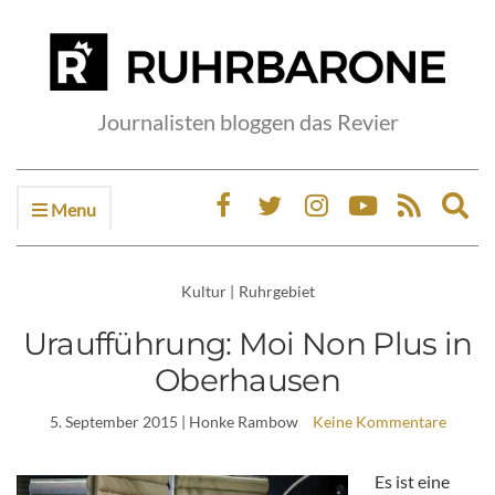
Journalisten bloggen das Revier
Menu
Ex
sea
fo
Kultur
|
Ruhrgebiet
Uraufführung: Moi Non Plus in
Oberhausen
5. September 2015
| Honke Rambow
Keine Kommentare
Es ist eine