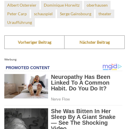
Albert Ostereier
Dominique Horwitz
oberhausen
Peter Carp
schauspiel
Serge Gainsbourg
theater
Uraufführung
Vorheriger Beitrag
Nächster Beitrag
Werbung