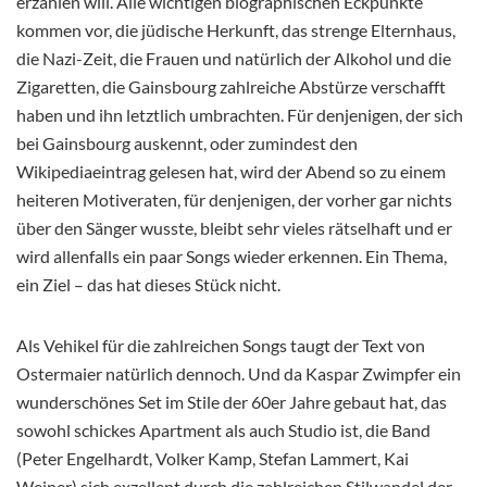
erzählen will. Alle wichtigen biographischen Eckpunkte
kommen vor, die jüdische Herkunft, das strenge Elternhaus,
die Nazi-Zeit, die Frauen und natürlich der Alkohol und die
Zigaretten, die Gainsbourg zahlreiche Abstürze verschafft
haben und ihn letztlich umbrachten. Für denjenigen, der sich
bei Gainsbourg auskennt, oder zumindest den
Wikipediaeintrag gelesen hat, wird der Abend so zu einem
heiteren Motiveraten, für denjenigen, der vorher gar nichts
über den Sänger wusste, bleibt sehr vieles rätselhaft und er
wird allenfalls ein paar Songs wieder erkennen. Ein Thema,
ein Ziel – das hat dieses Stück nicht.
Als Vehikel für die zahlreichen Songs taugt der Text von
Ostermaier natürlich dennoch. Und da Kaspar Zwimpfer ein
wunderschönes Set im Stile der 60er Jahre gebaut hat, das
sowohl schickes Apartment als auch Studio ist, die Band
(Peter Engelhardt, Volker Kamp, Stefan Lammert, Kai
Weiner) sich exzellent durch die zahlreichen Stilwandel der