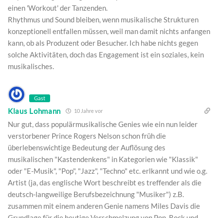
einen 'Workout' der Tanzenden.
Rhythmus und Sound bleiben, wenn musikalische Strukturen
konzeptionell entfallen müssen, weil man damit nichts anfangen
kann, ob als Produzent oder Besucher. Ich habe nichts gegen
solche Aktivitäten, doch das Engagement ist ein soziales, kein
musikalisches.
Gast
Klaus Lohmann
10 Jahre vor
Nur gut, dass populärmusikalische Genies wie ein nun leider
verstorbener Prince Rogers Nelson schon früh die
überlebenswichtige Bedeutung der Auflösung des
musikalischen "Kastendenkens" in Kategorien wie "Klassik"
oder "E-Musik", "Pop", "Jazz", "Techno" etc. erlkannt und wie o.g.
Artist (ja, das englische Wort beschreibt es treffender als die
deutsch-langweilige Berufsbezeichnung "Musiker") z.B.
zusammen mit einem anderen Genie namens Miles Davis die
Grundlage für die heutige Verschmelzung von Pop, Rock und