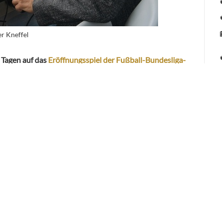
r Kneffel
t Tagen auf das
Eröffnungsspiel der Fußball-Bundesliga-
einer totalen Enttäuschung. Nicht nur die Tatsache, dass
n der Isar, beim Spiel gegen den
immer übermächtiger
aupt nicht ablieferte, auch der Kommentar von Claudia
e Zornesröte ins Gesicht treiben.
kommen ist ausgerechnet die seit Jahren bei Fans
m nicht zu sagen unbeliebte, Kommentatoren zum von
iel der neuen Saison einzusetzen, er oder sie ist einmal
itablen Social-Media-Shitstorm rund um Frau Neumann.