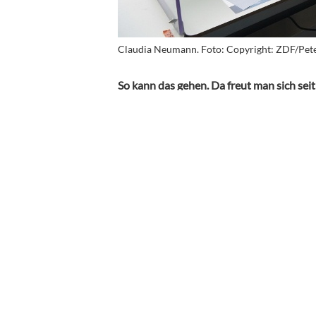
Claudia Neumann. Foto: Copyright: ZDF/Pete
So kann das gehen. Da freut man sich sei
Saison 2020/21
, und dann endet dies in 
der FC Schalke 04 beim desaströsen 0:8 a
werdenden
FC Bayern München, so überh
Neumann im ZDF, konnte einem schnell di
Wer auch immer beim ZDF auf die Idee ge
dieser Sportart ziemlich umstrittene, u
Millionen sehnlichst erwarteten Auftaktsp
wieder mitverantwortlich für einen ver
Es war ein Aufreger mit Ansage!