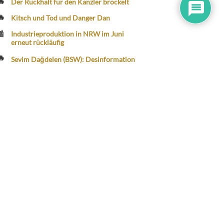
Kitsch und Tod und Danger Dan
Industrieproduktion in NRW im Juni
erneut rückläufig
Sevim Dağdelen (BSW): Desinformation
im Sinne des Kremls
Aktuelle Kommentare
Alf
zu
„Ich sollte eine einladende, aber
nicht auf die Antwort eingehende
Haltung zeigen“
"Kaiserfront Extra"-Romanfan
zu
„Ich
sollte eine einladende, aber nicht auf
die Antwort eingehende Haltung
zeigen“