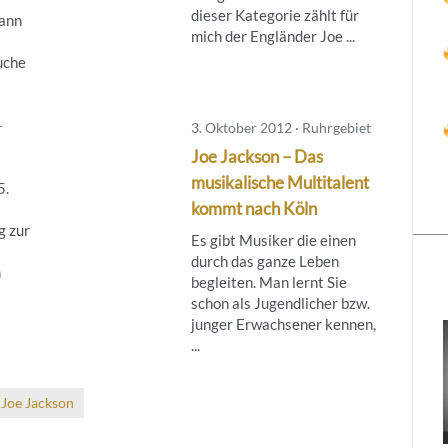
dieser Kategorie zählt für
dann
mich der Engländer Joe ...
uche
r
3. Oktober 2012 · Ruhrgebiet
Joe Jackson – Das
musikalische Multitalent
5.
kommt nach Köln
g zur
Es gibt Musiker die einen
durch das ganze Leben
n
begleiten. Man lernt Sie
schon als Jugendlicher bzw.
junger Erwachsener kennen,
...
Joe Jackson