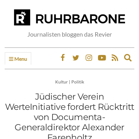
Journalisten bloggen das Revier
Menu
Ex
sea
fo
Kultur
|
Politik
Jüdischer Verein
WerteInitiative fordert Rücktritt
von Documenta-
Generaldirektor Alexander
Farenholtz