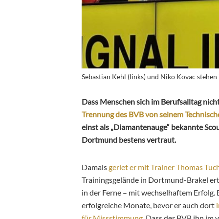
Sebastian Kehl (links) und Niko Kovac stehen
Dass Menschen sich im Berufsalltag nicht
Trennung des BVB von seinem Technische
einst als „Diamantenauge“ bekannte Scout
Dortmund bestens vertraut.
Damals
geriet er mit Trainer Thomas Tuc
Trainingsgelände in Dortmund-Brakel ertei
in der Ferne – mit wechselhaftem Erfolg. 
erfolgreiche Monate, bevor er auch dort
für Missstimmung
. Dass der BVB ihn im