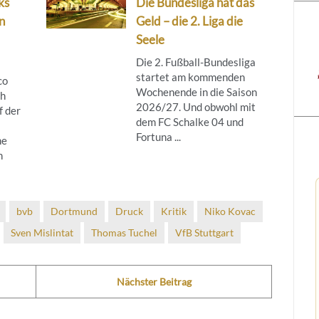
ks
Die Bundesliga hat das
n
Geld – die 2. Liga die
Seele
Die 2. Fußball-Bundesliga
startet am kommenden
co
Wochenende in die Saison
ch
2026/27. Und obwohl mit
f der
dem FC Schalke 04 und
Fortuna ...
ne
h
bvb
Dortmund
Druck
Kritik
Niko Kovac
Sven Mislintat
Thomas Tuchel
VfB Stuttgart
Nächster Beitrag