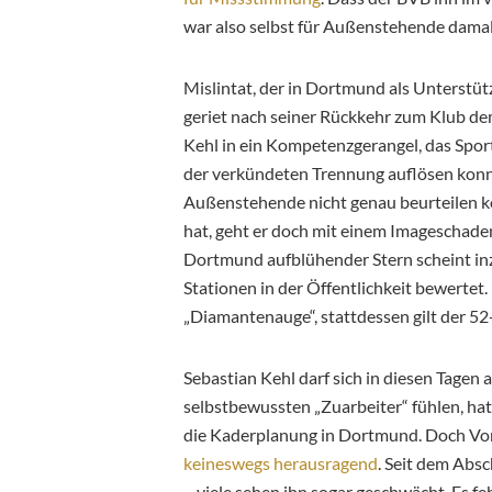
war also selbst für Außenstehende damal
Mislintat, der in Dortmund als Unterstütz
geriet nach seiner Rückkehr zum Klub 
Kehl in ein Kompetenzgerangel, das Spor
der verkündeten Trennung auflösen konnt
Außenstehende nicht genau beurteilen kö
hat, geht er doch mit einem Imageschaden
Dortmund aufblühender Stern scheint inz
Stationen in der Öffentlichkeit bewerte
„Diamantenauge“, stattdessen gilt der 52-J
Sebastian Kehl darf sich in diesen Tagen
selbstbewussten „Zuarbeiter“ fühlen, hat
die Kaderplanung in Dortmund. Doch Vor
keineswegs herausragend
. Seit dem Absc
– viele sehen ihn sogar geschwächt. Es feh