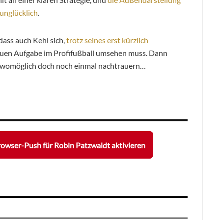
 unglücklich
.
 dass auch Kehl sich,
trotz seines erst kürzlich
neuen Aufgabe im Profifußball umsehen muss. Dann
t womöglich doch noch einmal nachtrauern…
owser-Push für Robin Patzwaldt aktivieren