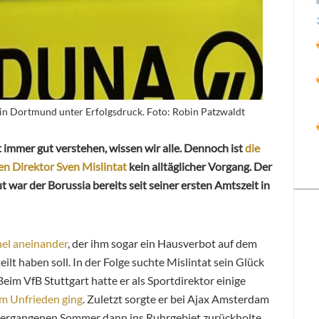
 in Dortmund unter Erfolgsdruck. Foto: Robin Patzwaldt
 immer gut verstehen, wissen wir alle. Dennoch ist
die
n Direktor Sven Mislintat
kein alltäglicher Vorgang. Der
 war der Borussia bereits seit seiner ersten Amtszeit in
hel aneinander
, der ihm sogar ein Hausverbot auf dem
lt haben soll. In der Folge suchte Mislintat sein Glück
Beim VfB Stuttgart hatte er als Sportdirektor einige
im Unfrieden ging
. Zuletzt sorgte er bei Ajax Amsterdam
 vergangenen Sommer dann ins Ruhrgebiet zurückholte,