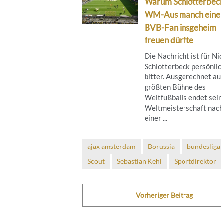
Warum Schlotterbec
WM-Aus manch eine
BVB-Fan insgeheim
freuen dürfte
Die Nachricht ist für Ni
Schlotterbeck persönli
bitter. Ausgerechnet au
größten Bühne des
Weltfußballs endet sei
Weltmeisterschaft nac
einer ...
ajax amsterdam
Borussia
bundesliga
Scout
Sebastian Kehl
Sportdirektor
Vorheriger Beitrag