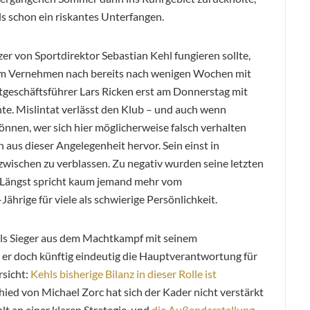
s schon ein riskantes Unterfangen.
er von Sportdirektor Sebastian Kehl fungieren sollte,
dem Vernehmen nach bereits nach wenigen Wochen mit
tgeschäftsführer Lars Ricken erst am Donnerstag mit
e. Mislintat verlässt den Klub – und auch wenn
nnen, wer sich hier möglicherweise falsch verhalten
 aus dieser Angelegenheit hervor. Sein einst in
wischen zu verblassen. Zu negativ wurden seine letzten
t. Längst spricht kaum jemand mehr vom
ährige für viele als schwierige Persönlichkeit.
 als Sieger aus dem Machtkampf mit seinem
 er doch künftig eindeutig die Hauptverantwortung für
sicht:
Kehls bisherige Bilanz in dieser Rolle ist
hied von Michael Zorc hat sich der Kader nicht verstärkt
lt an einer klaren Strategie, und
die Außendarstellung