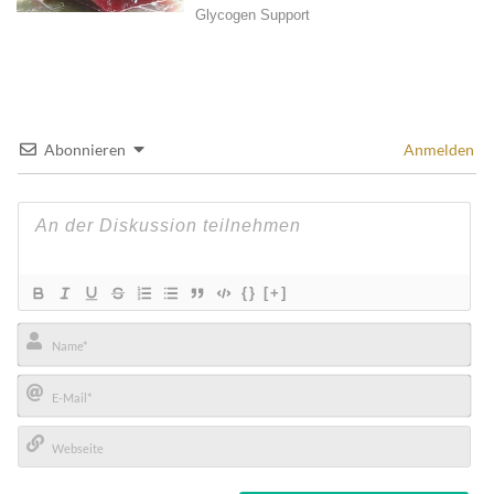
Abonnieren
Anmelden
{}
[+]
Name*
E-
Mail*
Webseite