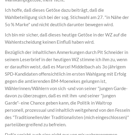
Ich hoffe, daß dieses Getöse dazu beiträgt, daß die
Wahlbeteiligung sich bei der sog. Stichwahl am 27. "in Nähe der
5o % Marke" und nicht deutlich darunter bewegen wird.
Ich bin mir sicher, daß dieses heutige Getöse in der WZ auf die
Wahlentscheidung keinen Einfluß haben wird.
Bezüglich der inhaltlichen Anmerkungen durch Pit Schneider in
seinem Leserbrief in der heutigen WZ stimme ich ihm zu, wenn
er daraufhin weist, daß es Marcel Middelbach als 3o jährigem
SPD-Kandidaten offensichtlich im ersten Wahlgang mit Erfolg
gegen die amtierenden BM-Moenekes gelungen ist,
Wählerinnen/Wählern von sich -und von seiner "jungen Garde-
davon zu überzeugen, daß es mit ihm -und seiner "jungen
Garde"- eine Chance geben kann, die Politik in Waltrop
personell, prozessual und inhaltlich weitgehend von den Fesseln
des "Traditionellen/der Traditionalisten (mich eingeschlossen)"
parteiübergreifend zu befreien.
Dafür spricht auch eine nicht nur von mir wahrgenommen