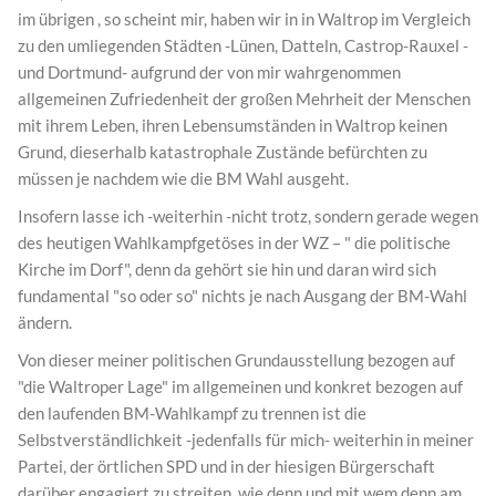
im übrigen , so scheint mir, haben wir in in Waltrop im Vergleich
zu den umliegenden Städten -Lünen, Datteln, Castrop-Rauxel -
und Dortmund- aufgrund der von mir wahrgenommen
allgemeinen Zufriedenheit der großen Mehrheit der Menschen
mit ihrem Leben, ihren Lebensumständen in Waltrop keinen
Grund, dieserhalb katastrophale Zustände befürchten zu
müssen je nachdem wie die BM Wahl ausgeht.
Insofern lasse ich -weiterhin -nicht trotz, sondern gerade wegen
des heutigen Wahlkampfgetöses in der WZ – " die politische
Kirche im Dorf", denn da gehört sie hin und daran wird sich
fundamental "so oder so" nichts je nach Ausgang der BM-Wahl
ändern.
Von dieser meiner politischen Grundausstellung bezogen auf
"die Waltroper Lage" im allgemeinen und konkret bezogen auf
den laufenden BM-Wahlkampf zu trennen ist die
Selbstverständlichkeit -jedenfalls für mich- weiterhin in meiner
Partei, der örtlichen SPD und in der hiesigen Bürgerschaft
darüber engagiert zu streiten, wie denn und mit wem denn am