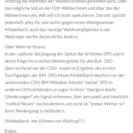
Sonntag die Mehrheit der Wählerstimmen gewinnen wird. Über
das mögliche Votum der FDP-WählerInnen und über das der
WählerInnen des WA will ich nicht spekulieren. Derzeit spricht
jedenfalls alles für und nichts gegen einen Wahlgewinner
Middelbach; auch das heutige Wahlkampfgetöse in der
Waltroper dürfte daran nichts ändern.
Über Waltrop hinaus:
In der radikale Verjüngung der Spitze der örtlichen SPD und in
deren Folge im erzielten Wahlergebnis für den Rat -SPD
überraschend vor der CDU- sowie im Ergebnis des ersten
Durchganges der BM -SPD-Mann Middelbach deutlich vor der
amtierenden CDU-BM Mönekes-könnte "meine" SPD in
anderen Ortsverbänden, ja sogar in ihren "übergeordnete
Gliederungen" ein Signal erkennen, über personell und inhaltlich
"radikal Neues" nachzudenken, um nicht im "immer Weiter so"
ihren Niedergang zu befördern.
(Middelbach -der Kühnen von Waltrop??-)
Robin,