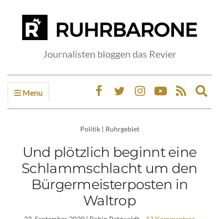
Journalisten bloggen das Revier
Menu
Ex
sea
fo
Politik
|
Ruhrgebiet
Und plötzlich beginnt eine
Schlammschlacht um den
Bürgermeisterposten in
Waltrop
23. September 2020
| Robin Patzwaldt
13 Kommentare