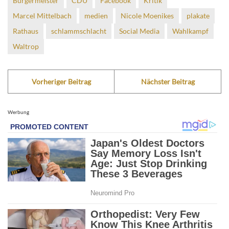
Bürgermeister
CDU
Facebook
Kritik
Marcel Mittelbach
medien
Nicole Moenikes
plakate
Rathaus
schlammschlacht
Social Media
Wahlkampf
Waltrop
Vorheriger Beitrag
Nächster Beitrag
Werbung