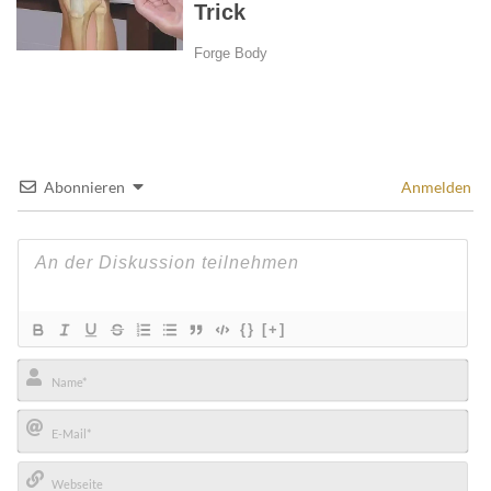
Abonnieren
Anmelden
{}
[+]
Name*
E-
Mail*