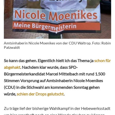
Amtsinhaberin Nicole Moenikes von der CDU Waltrop. Foto: Robin
Patzwaldt
So kann das gehen. Eigentlich hielt ich das Thema ja
schon für
abgehakt
. Nachdem klar wurde, dass SPD-
Bürgermeisterkandidat Marcel Mittelbach mit rund 1.500
Stimmen Vorsprung auf Amtsinhaberin Nicole Moenikes
(CDU) in die Stichwahl am kommenden Sonntag gehen
würde,
schien der Drops gelutscht
.
Zu träge lief der bisherige Wahlkampf in der Hebewerksstadt
um hier ernsthaft noch an eine Wende glauben zu können.