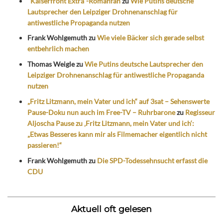
"Kaiserfront Extra"-Romanfan
zu
Wie Putins deutsche
Lautsprecher den Leipziger Drohnenanschlag für
antiwestliche Propaganda nutzen
Frank Wohlgemuth
zu
Wie viele Bäcker sich gerade selbst
entbehrlich machen
Thomas Weigle
zu
Wie Putins deutsche Lautsprecher den
Leipziger Drohnenanschlag für antiwestliche Propaganda
nutzen
„Fritz Litzmann, mein Vater und ich“ auf 3sat – Sehenswerte
Pause-Doku nun auch im Free-TV – Ruhrbarone
zu
Regisseur
Aljoscha Pause zu ‚Fritz Litzmann, mein Vater und ich‘:
„Etwas Besseres kann mir als Filmemacher eigentlich nicht
passieren!“
Frank Wohlgemuth
zu
Die SPD-Todessehnsucht erfasst die
CDU
Aktuell oft gelesen