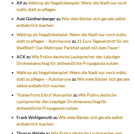
Alf
zu
Waltrop als Negativbeispiel: Wenn die Stadt nur noch
mäht, statt zu pflegen
Axel Günthersberger
zu
Wie viele Bäcker sich gerade selbst
entbehrlich machen
Waltrop als Negativbeispiel: Wenn die Stadt nur noch mäht,
statt zu pflegen – Ruhrbarone
zu
21 Euro Tageseintritt für ein
Stadtfest? Das Waltroper Parkfest spielt mit dem Feuer!
ACK
zu
Wie Putins deutsche Lautsprecher den Leipziger
Drohnenanschlag für antiwestliche Propaganda nutzen
Waltrop als Negativbeispiel: Wenn die Stadt nur noch mäht,
statt zu pflegen – Ruhrbarone
zu
Wie viele Bäcker sich gerade
selbst entbehrlich machen
"Kaiserfront Extra"-Romanfan
zu
Wie Putins deutsche
Lautsprecher den Leipziger Drohnenanschlag für
antiwestliche Propaganda nutzen
Frank Wohlgemuth
zu
Wie viele Bäcker sich gerade selbst
entbehrlich machen
Thomas Weigle
zu
Wie Putins deutsche Lautsprecher den