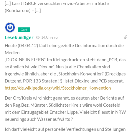
[…] Lässt IGBCE verseuchten Envio-Arbeiter im Stich?
(Ruhrbarone) – […]
Gast
Lesekundiger
14 Jahre vor
Heute (04.04.12) läuft eine gezielte Desinformation durch die
Medien:
„DIOXINE IN EIERN“. Im Kleingedruckten steht dann „PCB, das
so ähnlich ist wie Dioxine“. Nun ja alle Chemikalien sind
irgendwie ähnlich, aber die „Stockholm-Konvention“ (Dreckiges
Dutzend, POP, 133 Staaten !!) listet Dioxine und PCB seperat.
https://de.wikipedia.org/wiki/Stockholmer_Konvention
Der Ort/Kreis wird nicht genannt, es deuten aber Berichte auf
den Reg.Bez. Münster. Südlichster Kreis wäre wohl Coesfeld
mit dem Einzugsgebiet Emscher Lippe. Vieleicht fliesst in NRW
neuerdings auch Wasser aufwärts ?
Ich darf vieleicht auf personelle Verflechtungen und Stellungen