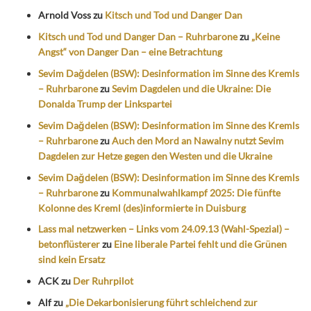
Arnold Voss
zu
Kitsch und Tod und Danger Dan
Kitsch und Tod und Danger Dan – Ruhrbarone
zu
„Keine
Angst“ von Danger Dan – eine Betrachtung
Sevim Dağdelen (BSW): Desinformation im Sinne des Kremls
– Ruhrbarone
zu
Sevim Dagdelen und die Ukraine: Die
Donalda Trump der Linkspartei
Sevim Dağdelen (BSW): Desinformation im Sinne des Kremls
– Ruhrbarone
zu
Auch den Mord an Nawalny nutzt Sevim
Dagdelen zur Hetze gegen den Westen und die Ukraine
Sevim Dağdelen (BSW): Desinformation im Sinne des Kremls
– Ruhrbarone
zu
Kommunalwahlkampf 2025: Die fünfte
Kolonne des Kreml (des)informierte in Duisburg
Lass mal netzwerken – Links vom 24.09.13 (Wahl-Spezial) –
betonflüsterer
zu
Eine liberale Partei fehlt und die Grünen
sind kein Ersatz
ACK
zu
Der Ruhrpilot
Alf
zu
„Die Dekarbonisierung führt schleichend zur