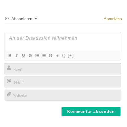
Abonnieren
Anmelden
{}
[+]
Name*
E-
Mail*
Webseite