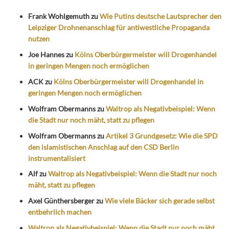
Frank Wohlgemuth
zu
Wie Putins deutsche Lautsprecher den
Leipziger Drohnenanschlag für antiwestliche Propaganda
nutzen
Joe Hannes
zu
Kölns Oberbürgermeister will Drogenhandel
in geringen Mengen noch ermöglichen
ACK
zu
Kölns Oberbürgermeister will Drogenhandel in
geringen Mengen noch ermöglichen
Wolfram Obermanns
zu
Waltrop als Negativbeispiel: Wenn
die Stadt nur noch mäht, statt zu pflegen
Wolfram Obermanns
zu
Artikel 3 Grundgesetz: Wie die SPD
den islamistischen Anschlag auf den CSD Berlin
instrumentalisiert
Alf
zu
Waltrop als Negativbeispiel: Wenn die Stadt nur noch
mäht, statt zu pflegen
Axel Günthersberger
zu
Wie viele Bäcker sich gerade selbst
entbehrlich machen
Waltrop als Negativbeispiel: Wenn die Stadt nur noch mäht,