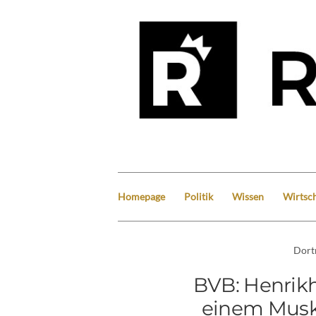
Homepage
Politik
Wissen
Wirtsch
Dor
BVB: Henrikh
einem Muske