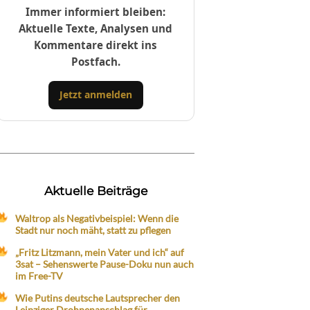
Immer informiert bleiben:
Aktuelle Texte, Analysen und
Kommentare direkt ins
Postfach.
Jetzt anmelden
Aktuelle Beiträge
Waltrop als Negativbeispiel: Wenn die
Stadt nur noch mäht, statt zu pflegen
„Fritz Litzmann, mein Vater und ich“ auf
3sat – Sehenswerte Pause-Doku nun auch
im Free-TV
Wie Putins deutsche Lautsprecher den
Leipziger Drohnenanschlag für