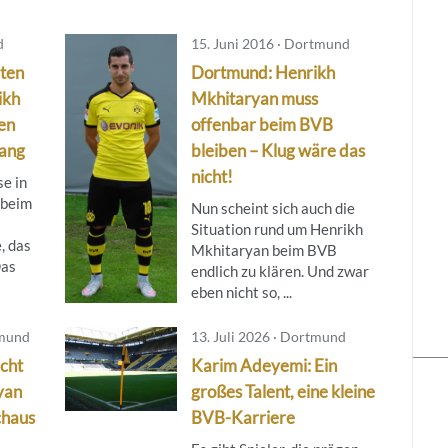
d
15. Juni 2016 · Dortmund
ten
Dortmund: Henrikh
ikh
Mkhitaryan muss
en
offenbar beim BVB
gang
bleiben – Klug wäre das
nicht!
e in
 beim
Nun scheint sich auch die
Situation rund um Henrikh
, das
Mkhitaryan beim BVB
Das
endlich zu klären. Und zwar
eben nicht so, ...
tmund
13. Juli 2026 · Dortmund
cht
Karim Adeyemi: Ein
yan
großes Talent, eine kleine
chaus
BVB-Karriere