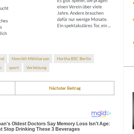
Es gibt Spieler, die prägen
einen Verein über viele
sucht
Jahre. Andere brauchen
dafür nur wenige Monate.
sches
Ein spektakuläres Tor, ein ...
as
lich
nd
Henrikh Mkhitaryan
Hertha BSC Berlin
h
sport
Verletzung
Nächster Beitrag