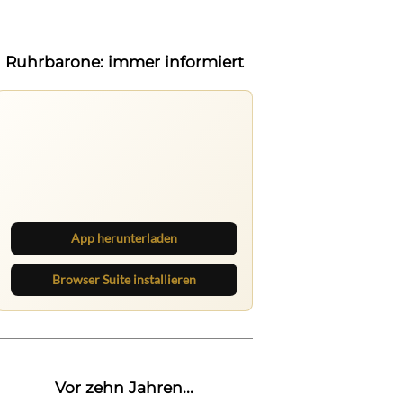
Ruhrbarone: immer informiert
Ruhrbarone auf allen Geräten
Lies unterwegs weiter, speichere
Beiträge und behalte neue Texte
direkt im Browser im Blick.
App herunterladen
Browser Suite installieren
Vor zehn Jahren...