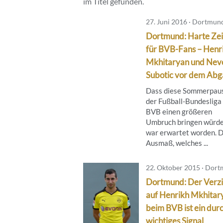
im Titel gefunden.
27. Juni 2016 · Dortmun
Dortmund: Harte Zei
für BVB-Fans – Henr
Mkhitaryan und Nev
Subotic vor dem Ab
Dass diese Sommerpaus
der Fußball-Bundesliga
BVB einen größeren
Umbruch bringen würde
war erwartet worden. 
Ausmaß, welches ...
22. Oktober 2015 · Dor
Dortmund: Der Verzi
auf Henrikh Mkhitar
beim BVB ist ein dur
wichtiges Signal