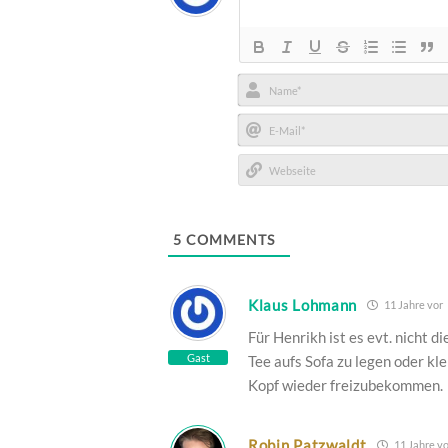
Name*
E-
Mail*
Webseite
5
COMMENTS
Klaus Lohmann
11 Jahre vor
Für Henrikh ist es evt. nicht d
Gast
Tee aufs Sofa zu legen oder k
Kopf wieder freizubekommen.
Robin Patzwaldt
11 Jahre vo