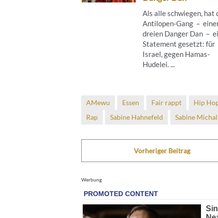
Als alle schwiegen, hat 
Antilopen-Gang – eine
dreien Danger Dan – e
Statement gesetzt: für
Israel, gegen Hamas-
Hudelei. ...
AMewu
Essen
Fair rappt
Hip Ho
Rap
Sabine Hahnefeld
Sabine Michal
Vorheriger Beitrag
Werbung