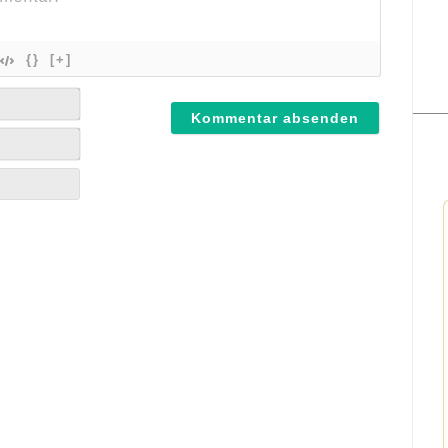
{}
[+]