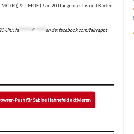
r MC (IQ) & T-MOE ). Um 20 Uhr geht es los und Karten
20 Uhr;
fa
*******
@
******
en.de
; facebook.com/fairrappt
owser-Push für Sabine Hahnefeld aktivieren