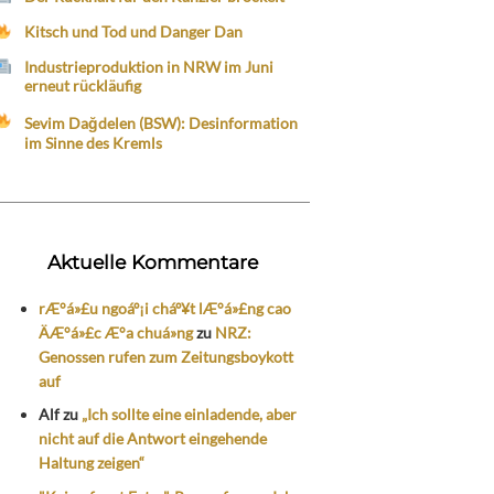
Kitsch und Tod und Danger Dan
Industrieproduktion in NRW im Juni
erneut rückläufig
Sevim Dağdelen (BSW): Desinformation
im Sinne des Kremls
Aktuelle Kommentare
rÆ°á»£u ngoáº¡i cháº¥t lÆ°á»£ng cao
ÄÆ°á»£c Æ°a chuá»ng
zu
NRZ:
Genossen rufen zum Zeitungsboykott
auf
Alf
zu
„Ich sollte eine einladende, aber
nicht auf die Antwort eingehende
Haltung zeigen“