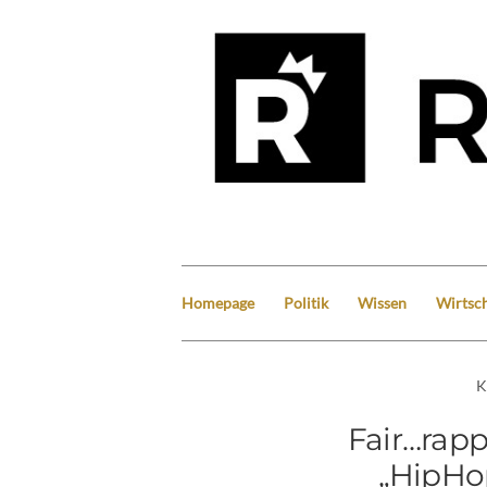
Homepage
Politik
Wissen
Wirtsch
K
Fair…rapp
„HipHo