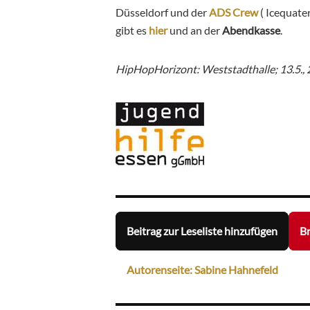
Düsseldorf und der
ADS Crew
( Icequate
gibt es
hier
und an der
Abendkasse
.
HipHopHorizont: Weststadthalle; 13.5., 
Beitrag zur Leseliste hinzufügen
Br
Autorenseite: Sabine Hahnefeld