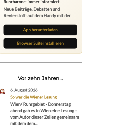
Ruhrbarone: immer informiert
Neue Beiträge, Debatten und
Revierstoff: auf dem Handy mit der
App, am Rechner mit der Browser
Suite.
App herunterladen
Browser Suite installieren
Vor zehn Jahren...
6. August 2016
So war die Wiener Lesung
Wien/ Ruhrgebiet - Donnerstag
abend gab es in Wien eine Lesung -
vom Autor dieser Zeilen gemeinsam
mit dem dem...