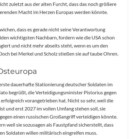
cht zuletzt aus der alten Furcht, dass das noch größere
nierenden Macht im Herzen Europas werden könnte.
ewichen, dass es gerade nicht seine Verantwortung
iden wichtigsten Nachbarn, fordern wie die USA schon
agiert und nicht mehr abseits steht, wenn es um den
Doch bei Merkel und Scholz stießen sie auf taube Ohren.
 Osteuropa
erste dauerhafte Stationierung deutscher Soldaten im
ato begrüßt, die Verteidigungsminister Pistorius gegen
rfolgreich vorangetrieben hat. Nicht so sehr, weil die
t und erst 2027 im vollen Umfang stehen soll, sie
e gegen einen russischen Großangriff verteidigen könnte.
rn weil sie sozusagen als Faustpfand sicherstellt, dass
 Soldaten willen militärisch eingreifen muss.