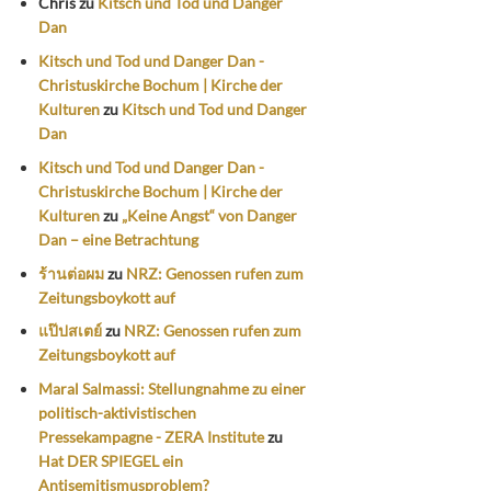
Chris
zu
Kitsch und Tod und Danger
Dan
Kitsch und Tod und Danger Dan -
Christuskirche Bochum | Kirche der
Kulturen
zu
Kitsch und Tod und Danger
Dan
Kitsch und Tod und Danger Dan -
Christuskirche Bochum | Kirche der
Kulturen
zu
„Keine Angst“ von Danger
Dan – eine Betrachtung
ร้านต่อผม
zu
NRZ: Genossen rufen zum
Zeitungsboykott auf
แป๊ปสเตย์
zu
NRZ: Genossen rufen zum
Zeitungsboykott auf
Maral Salmassi: Stellungnahme zu einer
politisch-aktivistischen
Pressekampagne - ZERA Institute
zu
Hat DER SPIEGEL ein
Antisemitismusproblem?