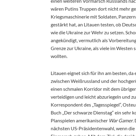
einen weiteren Vormarsch Russlands na
wären Putins Truppen dort nicht mehr g
Kriegsmaschinerie mit Soldaten, Panzern
gestärkt hat, an Litauen testen, ob Deuts
wie die Ukraine zur Wehr zu setzen. Scho
angekündigt, vermutlich als Vorbereitun
Grenze zur Ukraine, als viele im Westen 
wollten.
Litauen eignet sich für ihn am besten, da 
zwischen Weißrussland und der hochgerü
einen schmalen Korridor mit dem übrige
verteidigen und leicht abzuriegeln und zu
Korrespondent des „Tagesspiegel“, Osteu
Buch „Der schwarze Dienstag“ ein sehr ko
Planspielen amerikanischer
War Gamer
.
nächsten US-Präsidentenwahl, wenn die 