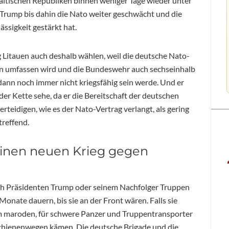
baltischen Republiken binnen weniger Tage wieder unter
 Trump bis dahin die Nato weiter geschwächt und die
ssigkeit gestärkt hat.
 Litauen auch deshalb wählen, weil die deutsche Nato-
en umfassen wird und die Bundeswehr auch sechseinhalb
dann noch immer nicht kriegsfähig sein werde. Und er
der Kette sehe, da er die Bereitschaft der deutschen
erteidigen, wie es der Nato-Vertrag verlangt, als gering
treffend.
einen neuen Krieg gegen
ch Präsidenten Trump oder seinem Nachfolger Truppen
onate dauern, bis sie an der Front wären. Falls sie
 maroden, für schwere Panzer und Truppentransporter
Schienenwegen kämen. Die deutsche Brigade und die