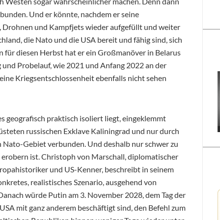
ch Westen sogar wahrscheinlicher machen. Denn dann
ebunden. Und er könnte, nachdem er seine
, Drohnen und Kampfjets wieder aufgefüllt und weiter
chland, die Nato und die USA bereit und fähig sind, sich
n für diesen Herbst hat er ein Großmanöver in Belarus
g und Probelauf, wie 2021 und Anfang 2022 an der
seine Kriegsentschlossenheit ebenfalls nicht sehen
es geografisch praktisch isoliert liegt, eingeklemmt
steten russischen Exklave Kaliningrad und nur durch
n Nato-Gebiet verbunden. Und deshalb nur schwer zu
 erobern ist. Christoph von Marschall, diplomatischer
ropahistoriker und US-Kenner, beschreibt in seinem
nkretes, realistisches Szenario, ausgehend von
 Danach würde Putin am 3. November 2028, dem Tag der
USA mit ganz anderem beschäftigt sind, den Befehl zum