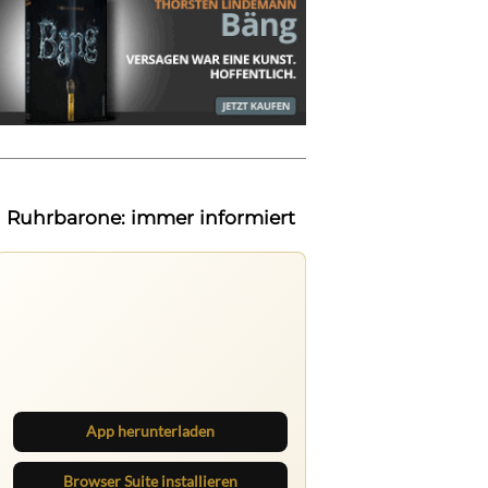
Ruhrbarone: immer informiert
Nichts mehr verpassen
Die Ruhrbarone-App bringt den Blog
aufs Handy. Die Browser Suite hält
dich am Desktop auf dem Laufenden.
App herunterladen
Browser Suite installieren