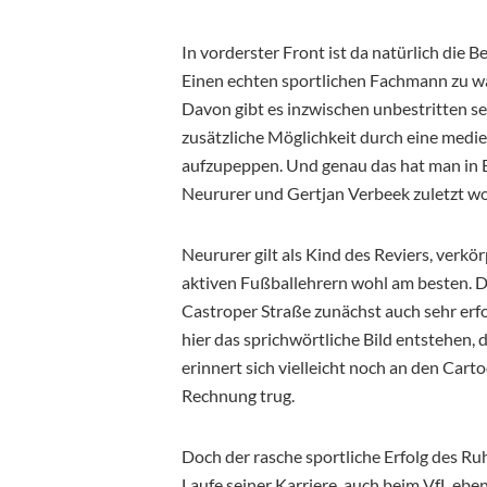
In vorderster Front ist da natürlich die 
Einen echten sportlichen Fachmann zu w
Davon gibt es inzwischen unbestritten se
zusätzliche Möglichkeit durch eine medi
aufzupeppen. Und genau das hat man in 
Neururer und Gertjan Verbeek zuletzt wo
Neururer gilt als Kind des Reviers, verk
aktiven Fußballehrern wohl am besten. De
Castroper Straße zunächst auch sehr erfo
hier das sprichwörtliche Bild entstehen,
erinnert sich vielleicht noch an den Cart
Rechnung trug.
Doch der rasche sportliche Erfolg des Ru
Laufe seiner Karriere, auch beim VfL ebe