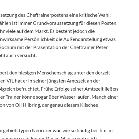
Besetzung des Cheftrainerpostens eine kritische Wahl.
ählen ist immer Grundvoraussetzung für diesen Posten.
hr viele auf dem Markt. Es besteht jedoch die
enwirksame Persönlichkeit die Außendarstellung etwas
Bochum mit der Präsentation der Cheftrainer Peter
hl auch versucht.
örpert den hiesigen Menschenschlag unter den derzeit
n VfL hat er in seiner jüngsten Amtszeit an der
lgreich befruchtet. Frühe Erfolge seiner Amtszeit ließen
 der Trainer könne sogar über Wasser laufen. Manch einer
oon von Oli Hilbring, der genau diesem Klischee
hrgebietstypen Neururer war, wie so häufig bei ihm im
n nur von recht kurzer Dauer. Man trennte sich