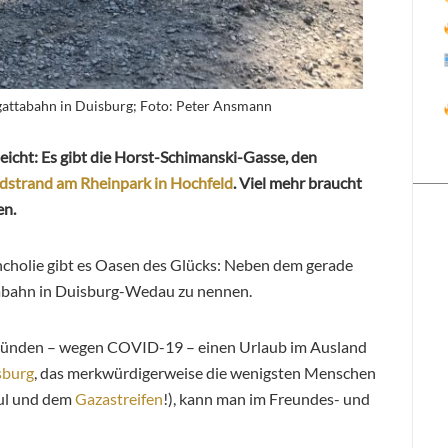
gattabahn in Duisburg; Foto: Peter Ansmann
leicht: Es gibt die Horst-Schimanski-Gasse, den
strand am Rheinpark in Hochfeld
. Viel mehr braucht
en.
ncholie gibt es Oasen des Glücks: Neben dem gerade
tabahn in Duisburg-Wedau zu nennen.
sgründen – wegen COVID-19 – einen Urlaub im Ausland
sburg
, das merkwürdigerweise die wenigsten Menschen
ul und dem
Gazastreifen
!), kann man im Freundes- und