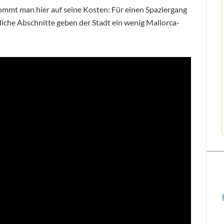
mmt man hier auf seine Kosten: Für einen Spaziergang
liche Abschnitte geben der Stadt ein wenig Mallorca-