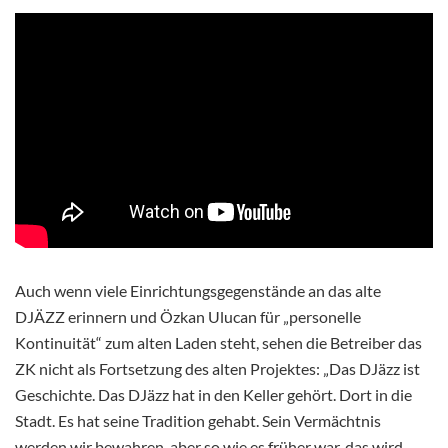
Auch wenn viele Einrichtungsgegenstände an das alte
DJÄZZ erinnern und Özkan Ulucan für „personelle
Kontinuität“ zum alten Laden steht, sehen die Betreiber das
ZK nicht als Fortsetzung des alten Projektes: „Das DJäzz ist
Geschichte. Das DJäzz hat in den Keller gehört. Dort in die
Stadt. Es hat seine Tradition gehabt. Sein Vermächtnis
werden wir bewahren, aber so wie es früher war, das wird