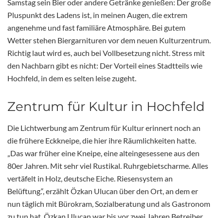
Samstag sein Bier oder andere Getränke genießen: Der große
Pluspunkt des Ladens ist, in meinen Augen, die extrem
angenehme und fast familiäre Atmosphäre. Bei gutem
Wetter stehen Biergarnituren vor dem neuen Kulturzentrum.
Richtig laut wird es, auch bei Vollbesetzung nicht. Stress mit
den Nachbarn gibt es nicht: Der Vorteil eines Stadtteils wie
Hochfeld, in dem es selten leise zugeht.
Zentrum für Kultur in Hochfeld
Die Lichtwerbung am Zentrum für Kultur erinnert noch an
die frühere Eckkneipe, die hier ihre Räumlichkeiten hatte.
„Das war früher eine Kneipe, eine alteingesessene aus den
80er Jahren. Mit sehr viel Rustikal. Ruhrgebietscharme. Alles
vertäfelt in Holz, deutsche Eiche. Riesensystem an
Belüftung.“, erzählt Özkan Ulucan über den Ort, an dem er
nun täglich mit Bürokram, Sozialberatung und als Gastronom
zu tun hat. Özkan Ulucan war bis vor zwei Jahren Betreiber