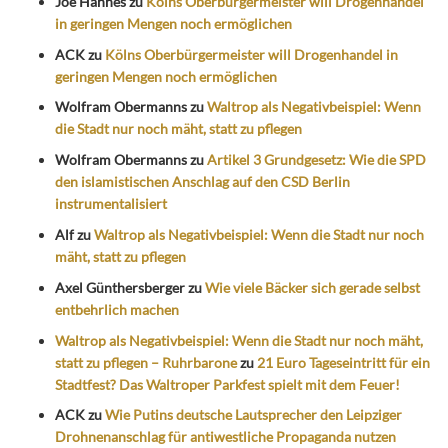
Joe Hannes
zu
Kölns Oberbürgermeister will Drogenhandel
in geringen Mengen noch ermöglichen
ACK
zu
Kölns Oberbürgermeister will Drogenhandel in
geringen Mengen noch ermöglichen
Wolfram Obermanns
zu
Waltrop als Negativbeispiel: Wenn
die Stadt nur noch mäht, statt zu pflegen
Wolfram Obermanns
zu
Artikel 3 Grundgesetz: Wie die SPD
den islamistischen Anschlag auf den CSD Berlin
instrumentalisiert
Alf
zu
Waltrop als Negativbeispiel: Wenn die Stadt nur noch
mäht, statt zu pflegen
Axel Günthersberger
zu
Wie viele Bäcker sich gerade selbst
entbehrlich machen
Waltrop als Negativbeispiel: Wenn die Stadt nur noch mäht,
statt zu pflegen – Ruhrbarone
zu
21 Euro Tageseintritt für ein
Stadtfest? Das Waltroper Parkfest spielt mit dem Feuer!
ACK
zu
Wie Putins deutsche Lautsprecher den Leipziger
Drohnenanschlag für antiwestliche Propaganda nutzen