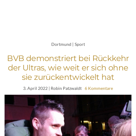
Dortmund
|
Sport
BVB demonstriert bei Rückkehr
der Ultras, wie weit er sich ohne
sie zurückentwickelt hat
3. April 2022
| Robin Patzwaldt
6 Kommentare